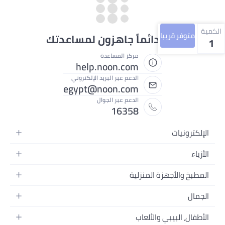
الكمية
متوفر قريبا
نحن دائماً جاهزون لمساعدتك
1
مركز المساعدة
help.noon.com
الدعم عبر البريد الإلكتروني
egypt@noon.com
الدعم عبر الجوال
16358
الإلكترونيات
الهواتف المتحركة
الأزياء
أجهزة التابلت
أزياء نسائية
المطبخ والأجهزة المنزلية
أجهزة الكمبيوتر المحمولة
أزياء رجالية
المطبخ وأدوات الطعام
الأجهزة المنزلية
الجمال
أزياء البنات
مستلزمات السرير
الكاميرات والصور وتسجيل الفيديو
العطور النسائية
أزياء الأولاد
الأطفال، البيبي والألعاب
مستلزمات الحمام
التلفزيونات