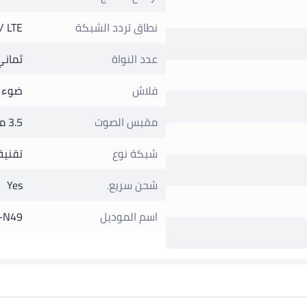
نطاق تردد الشبكة
/ LTE
عدد النواة
ثماني الن
فلاش
ضوء إ
مقبس الصوت
3.5 ملم
شبكة نوع
تقنية G
شحن سريع.
Yes
اسم الموديل
-N49