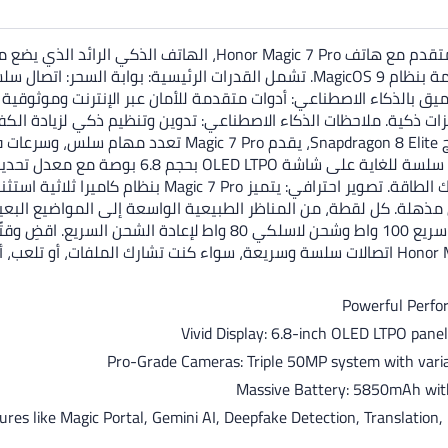
يق بالذكاء الاصطناعي: أدوات متقدمة للأمان عبر الإنترنت وموثوقية 
Pro مفاجآت وابتكارات في كل منعطف. أداء لا مثيل له: مدعوم بم
200 ميجابكسل لالتقاط تفاصيل مذهلة. كل لقطة، من المناظر الطبيعية الواسعة إلى الم
طوال اليوم مع بطارية قوية بسعة 5850 مللي أمبير، مدعومة بشحن سريع 00
Powerful Perfor
Vivid Display: 6.8-inch OLED LTPO pane
Pro-Grade Cameras: Triple 50MP system with variab
Massive Battery: 5850mAh wit
res like Magic Portal, Gemini AI, Deepfake Detection, Translation, 