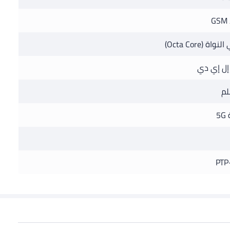
GSM 
واة (Octa Core)
ل إي دي
5
PTP