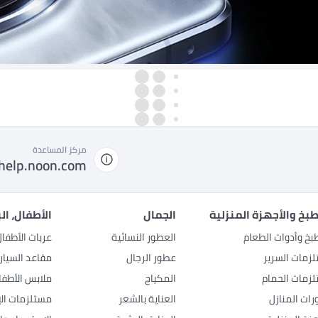
مركز المساعدة
help.noon.com
بخ والأجهزة المنزلية
الجمال
الأطفال، ال
بخ وأدوات الطعام
العطور النسائية
عربات الأطفا
زمات السرير
عطور الرجال
مقاعد السيار
زمات الحمام
المكياج
ملابس الأطفا
رات المنازل
العناية بالشعر
مستلزمات الإ