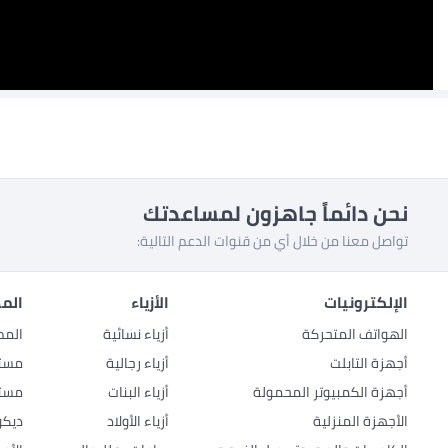
نحن دائماً جاهزون لمساعدتك
تواصل معنا من خلال أي من قنوات الدعم التالية:
الإلكترونيات
الأزياء
المط
الهواتف المتحركة
أزياء نسائية
المط
أجهزة التابلت
أزياء رجالية
مستل
أجهزة الكمبيوتر المحمولة
أزياء البنات
مستل
الأجهزة المنزلية
أزياء الأولاد
ديكو