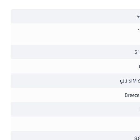
5
1
51
انو
Breeze
8.