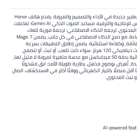
هاتف Honor Magic 7 Pro – إعادة تعريف التميز الرائد اختبر الابتكار المتقدم مع هاتف Honor Magic 7 Pro، الهاتف الذكي الرائد الذي يضع معايير جديدة في الأداء والتصميم والمرونة. يقدم هاتف Honor
Magic 7 Pro تجربة معززة بالذكاء الاصطناعي مع ميزات مبتكرة مدعومة بنظام MagicOS 9. تشمل القدرات الرئيسية: بوابة السحر: اتصال سلس للإنتاجية والترفيه. مساعد الصوت الذكي Gemini AI: تفاعلات
المحتوى. ترجمة الذكاء الاصطناعي: ترجمة فورية للغات
للتواصل العالمي. تحرير الصور بالذكاء الاصطناعي: تحرير صور معزز بميزات ذكية. ملاحظات الذكاء الاصطناعي: تدوين وتنظيم ذكي لزيادة الكفاءة. مع دمج الذكاء الاصطناعي في كل جانب، يضمن Magic 7
عالج Snapdragon 8 Elite، يقدم Magic 7 Pro تعدد مهام سلس، وسرعات فائقة، وكفاءة استثنائية. يضمن إطلاق التطبيقات بسرعة
ومساحة كافية لمحتواك. شاشة مذهلة: استمتع بألوان زاهية ومرئيات سلسة للغاية على شاشة OLED LTPO بحجم 6.8 بوصة مع معدل تحديث ديناميكي 120 هرتز. سواء كنت تلعب، أو تبث، أو تتصفح،
تتكيف هذه الشاشة بسلاسة لتحقيق أداء مثالي وكفاءة في استهلاك الطاقة. تصوير احترافي: يتميز Magic 7 Pro بنظام كاميرا ثلاثية استثنائية بدقة 50 ميجابكسل مع عدسة متغيرة لمرونة لا مثيل لها،
واضيع البعيدة، تُعرض بوضوح مذهل. بطارية طويلة الأمد: ابقَ مشحونًا
1 واط وشحن لاسلكي 80 واط لإعادة الشحن السريع. اقضِ وقتًا أقل متصلًا بالتيار الكهربائي ووقتًا أكثر في الاستكشاف. اتصال
AI-powered featu