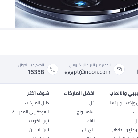
الدعم عبر البريد الإلكتروني
الدعم عبر الجوال
16358
egypt@noon.com
بيبي والألعاب
أفضل الماركات
شوف أكثر
ل وإكسسواراتها
أبل
دليل الماركات
ات
سامسونج
العودة إلى المدرسة
ل
نايك
نون الكويت
رضاع والإطعام
راي بان
نون البحرين