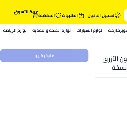
عربة التسوق
تسجيل الدخول
الطلبيات
المفضلة
وبرماركت
لوازم السيارات
لوازم الصحة والتغذية
لوازم الرياضة
متوفر قريبا
شريحة بلون الأزرق
جابايت RAM 512 جيجابايت 5G - نسخة