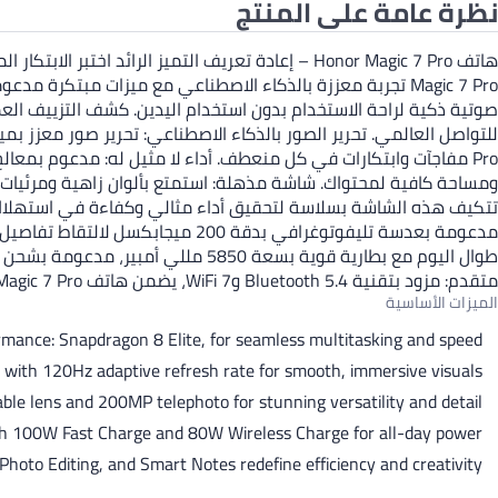
نظرة عامة على المنتج
صوتية ذكية لراحة الاستخدام بدون استخدام اليدين. كشف التزييف العم
مدعومة بعدسة تليفوتوغرافي بدقة 
متقدم: مزود بتقنية Bluetooth 5.4 وWiFi 7، يضمن هاتف Honor Magic 7 Pro اتصالات سلسة وسريعة، سواء كنت تشارك الملفات، أو تلعب، أو تبث المحتوى.
الميزات الأساسية
mance: Snapdragon 8 Elite, for seamless multitasking and speed
l with 120Hz adaptive refresh rate for smooth, immersive visuals
le lens and 200MP telephoto for stunning versatility and detail
h 100W Fast Charge and 80W Wireless Charge for all-day power
Photo Editing, and Smart Notes redefine efficiency and creativity