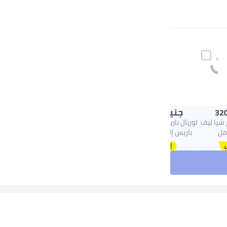
جنيه
172.00
320
 شيا ليف
لوريال باريس شامبو لوريال
باريس إلفيف هيالورون
مويستشر 72H المرطب