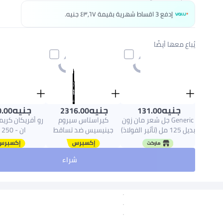
إدفع 3 اقساط شهرية بقيمة ٤٣٫٦٧ جنيه.
يُباع معها أيضًا
جنيه
جنيه
جنيه
.00
2316.00
131.00
Generic جل شعر مان زون
كيراستاس سيروم
رو أفريكان كريم
بديل 125 مل (تأثير الفولاذ)
جينيسيس ضد تساقط
ان - 250 مل
الشعر للشعر وفروة الرأس
90ملليلتر
شراء