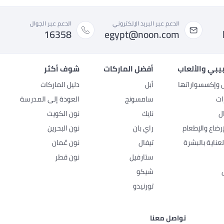
الدعم عبر البريد الإلكتروني
الدعم عبر الجوال
16358
egypt@noon.com
بيبي والألعاب
أفضل الماركات
شوف أكثر
ل وإكسسواراتها
أبل
دليل الماركات
ات
سامسونج
العودة إلى المدرسة
ل
نايك
نون الكويت
رضاع والإطعام
راي بان
نون البحرين
عناية بالبشرة
تيفال
نون عُمان
ستارفيل
نون قطر
شيكو
تورنيدو
تواصل معنا