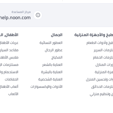
مركز المساعدة
help.noon.com
بخ والأجهزة المنزلية
الجمال
الأطفال، ال
بخ وأدوات الطعام
العطور النسائية
عربات الأطفا
زمات السرير
عطور الرجال
مقاعد السيار
زمات الحمام
المكياج
ملابس الأطفا
رات المنازل
العناية بالشعر
مستلزمات الإ
هزة المنزلية
العناية بالبشرة
الاستحمام وال
وات وتحسين المنزل
العناية الشخصية
الحفاضات
زمات الحدائق
الأدوات والإكسسوارات
ألعاب الأطفال
ن وتنظيم منزلي
الألعاب