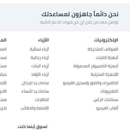
نحن دائماً جاهزون لمساعدتك
تواصل معنا من خلال أي من قنوات الدعم التالية:
الإلكترونيات
الأزياء
المط
الهواتف المتحركة
أزياء نسائية
المط
أجهزة التابلت
أزياء رجالية
مستل
أجهزة الكمبيوتر المحمولة
أزياء البنات
مستل
الأجهزة المنزلية
أزياء الأولاد
ديكو
الكاميرات والصور وتسجيل الفيديو
ساعات يد للرجال
الأج
التلفزيونات
ساعات يد للنساء
الأد
سماعات الرأس
النظارات
مستل
ألعاب الفيديو
الأمتعة والحقائب
تخزي
تسوق أينما كنت