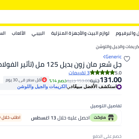
ل والبرفيوم
لوازم البيت والأجهزة المنزلية
البيبي
الألعاب
الس
كريمات والجيل واللوشن
Generic
جل شعر مان زون بديل 125 مل (تأثير الفولاذ)
5.0
3 تقييمات
131.00
أقل سعر في 30 يوم
جنيه
جنيه
153.00
خصم 14%
أقل سعر في 30 يوم
استكشف الأفضل مبيعًا
في
الكريمات والجيل واللوشن
تفاصيل التوصيل
احصل عليه خلال
13 اغسطس
اطلب خلال 9 ساعة 6 دقيقة
خصم على الدفع