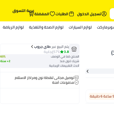
عربة التسوق
تسجيل الدخول
الطلبات
المفضلة
وبرماركت
لوازم السيارات
لوازم الصحة والتغذية
لوازم الرياضة
يتم البيع عبر
طاي جروب
3.8
57%
إيجابية
المنتج كما في الوصف
60%
شريك لنون منذ
2+ سنة
أحدث التقييمات الإيجابية
توصيل مجاني لنقطة نون ومراكز الاستلام
مدفوعات آمنة