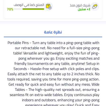
المنتج كما في الوصف
شريك لنون منذ
70
%
2
+
سنين
نظرة عامة
Portable Pins - Turn any table into a ping-pong table with
our retractable net. No need for a full-size ping-pong
table! Versatile and lightweight, enjoy the fun of ping-
pong wherever you go. Enjoy exciting matches and
friendly tournaments on any table, anytime! Setup in
Seconds - Hassle-free setup with click poles and clips.
Easily attach the net to any table up to 2 inches thick. No
tools required, saving you time for more ping-pong action.
Get ready for quick and easy fun without any mess. Wide
Tables - The high-quality net spreads out, ensuring a
seamless fit on extra-wide tables. Enjoy continuous play
indoors and outdoors, enhancing your ping-pong
experience wherever you play! Quick and Easy