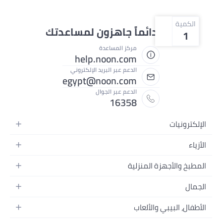
الكمية
نحن دائماً جاهزون لمساعدتك
1
مركز المساعدة
help.noon.com
الدعم عبر البريد الإلكتروني
egypt@noon.com
الدعم عبر الجوال
16358
الإلكترونيات
الهواتف المتحركة
الأزياء
أجهزة التابلت
أزياء نسائية
المطبخ والأجهزة المنزلية
أجهزة الكمبيوتر المحمولة
أزياء رجالية
المطبخ وأدوات الطعام
الأجهزة المنزلية
الجمال
أزياء البنات
مستلزمات السرير
الكاميرات والصور وتسجيل الفيديو
العطور النسائية
أزياء الأولاد
الأطفال، البيبي والألعاب
مستلزمات الحمام
التلفزيونات
عطور الرجال
ساعات يد للرجال