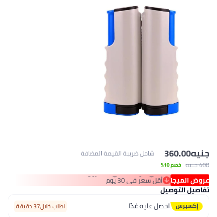
نيه
360.00
شامل ضريبة القيمة المضافة
 جنيه
خصم 10%
روض الميجا
أقل سعر في 30 يوم
باقي 5 وحدات في المخزون
فاصيل التوصيل
أقل سعر في 30 يوم
احصل عليه
غدًا
اطلب خلال37 دقيقة