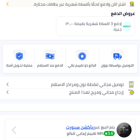
اشتر الآن وادفع لاحقًا بأقساط شهرية عبر بطاقات مختارة.
روض الدفع
إدفع 3 اقساط شهرية بقيمة ١٢٠٫٠٠
جنيه.
لتوصيل بواسطة نوون
البائع ذو تقييم عالي
الدفع عند الاستلام
عملية تحويل آمنة
توصيل مجاني لنقطة نون ومراكز الاستلام
إرجاع مجاني ومريح لهذا المنتج
ريأكشن سبورت
يتم البيع عبر
3.6
68%
تقييم إيجابي للبائع