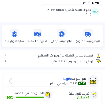
إدفع 3 اقساط شهرية بقيمة ١٣٠٫٣٣
ذو تقييم عالي
الدفع عند الاستلام
عملية تحويل آمنة
ون ومراكز الاستلام
ذا المنتج
ا
يجابي للبائع
المنتج كما في الوصف
90
%