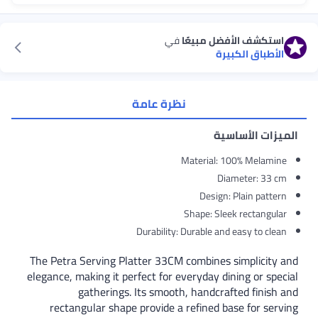
عًا
في
نظرة عامة
Mat
Sha
Durability: Dur
The Petra Serving Platter 33CM co
elegance, making it perfect for ever
gatherings. Its smooth, 
rectangular shape provide a re