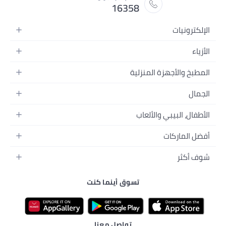
16358
لية
لة
 الفيديو
ب
اتها
ام
تسوق أينما كنت
رة
تواصل معنا