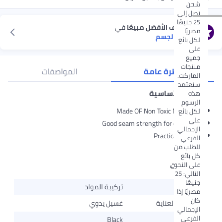
شحن
تصل إلى
25 جنيهًا
استكشف الأفضل مبيعًا
في
مصريًا
قفازات الجسم
لكل بائع
على
جميع
منتجات
نظرة عامة
المواصفات
الماركت.
ستعتمد
الميزات الأساسية
هذه
الرسوم
Made OF Non Toxic Materials
لكل بائع
على
Good seam strength for durability
الإجمالي
Practical Design
الفرعي
للطلب من
كل بائع
على النحو
المواصفات
التالي: 25
جنيهًا
المادة
تركيبة المواد
مصريًا إذا
كان
تعليمات العناية
غسيل يدوي
الإجمالي
الفرعي
اللون
Black