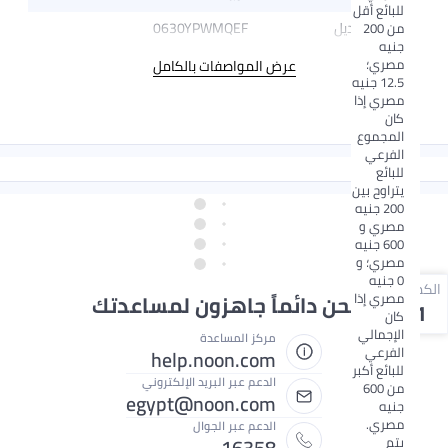
للبائع أقل
رقم الموديل
0630YPWMQEF
من 200
جنيه
مصري؛
عرض المواصفات بالكامل
12.5 جنيه
مصري إذا
كان
المجموع
الفرعي
للبائع
يتراوح بين
200 جنيه
مصري و
600 جنيه
مصري؛ و
0 جنيه
الكمية
مصري إذا
نحن دائماً جاهزون لمساعدتك
1
كان
الإجمالي
مركز المساعدة
الفرعي
help.noon.com
للبائع أكبر
الدعم عبر البريد الإلكتروني
من 600
egypt@noon.com
جنيه
مصري.
الدعم عبر الجوال
16358
يتم