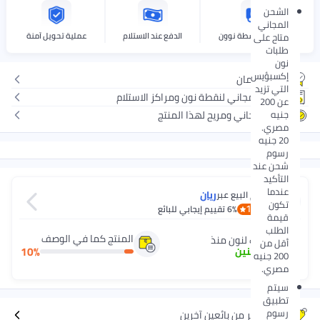
الشحن
المجاني
التوصيل بواسطة نوون
الدفع عند الاستلام
عملية تحويل آمنة
متاح على
طلبات
نون
إكسبؤيس
بدون ضمان
التي تزيد
توصيل مجاني لنقطة نون ومراكز الاستلام
عن 200
جنيه
إرجاع مجاني ومريح لهذا المنتج
مصري.
20 جنيه
رسوم
شحن عند
التأكيد
عندما
ريان
يتم البيع عبر
تكون
1.2
6%
تقييم إيجابي للبائع
قيمة
الطلب
المنتج كما في الوصف
شريك لنون منذ
أقل من
10
%
2
+
سنين
200 جنيه
مصري.
سيتم
تطبيق
رسوم
عروض أكثر من بائعين آخرين