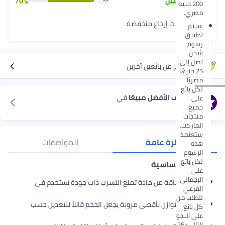
70
%
3
+
سنين
200 جنيه
مصري.
معدّلات إرجاع منخفضة
سيتم
تطبيق
رسوم
شحن
تصل إلى
عروض أكثر من بائعين آخرين
25 جنيهًا
مصريًا
لكل بائع
استكشف الأفضل مبيعًا
في
على
بالونات
جميع
منتجات
الماركت.
ستعتمد
نظرة عامة
المواصفات
هذه
الرسوم
لكل بائع
الميزات الأساسية
على
الإجمالي
مصنوع بأناقة من مادة تمنع التسرب ذات جودة تستخدم في
الفرعي
الصناعة
للطلب من
تصميم متوازن بأقصى مرونة يجعل الحجم قابلاً للتعديل حسب
كل بائع
الحاجة
على النحو
التالي: 25