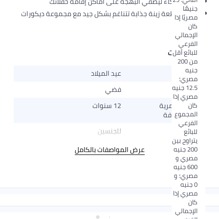
مدعّم بذكاء ليضفي البهجة على أماكن إقامة حفلاتك
جنيهًا
تشكل قطعة زينة جذابة تتناغم بشكل جيد مع مجموعة ديكورات
مصريًا إذا
الحفل
كان
الإجمالي
الفرعي
المواصفات
للبائع أقل
من 200
جنيه
المناسبة
عيد الميلاد
مصري؛
12.5 جنيه
اللون
فضي
مصري إذا
كان
الفئة العمرية
12 سنوات
المجموع
المستهدفة
الفرعي
الجنس
للجنسين
للبائع
يتراوح بين
200 جنيه
عرض المواصفات بالكامل
مصري و
600 جنيه
مصري؛ و
0 جنيه
مصري إذا
كان
الإجمالي