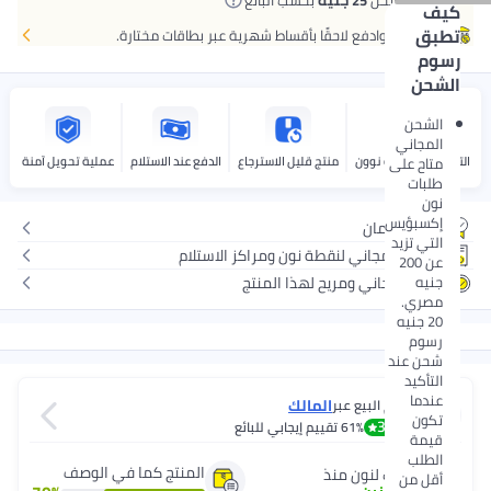
كيف
تطبق
اشتر الآن وادفع لاحقًا بأقساط شهرية عبر بطاقات مختارة.
رسوم
الشحن
الشحن
المجاني
التوصيل بواسطة نوون
منتج قليل الاسترجاع
الدفع عند الاستلام
عملية تحويل آمنة
متاح على
طلبات
نون
إكسبؤيس
بدون ضمان
التي تزيد
توصيل مجاني لنقطة نون ومراكز الاستلام
عن 200
جنيه
إرجاع مجاني ومريح لهذا المنتج
مصري.
20 جنيه
رسوم
شحن عند
التأكيد
عندما
المالك
يتم البيع عبر
تكون
3.4
61%
تقييم إيجابي للبائع
قيمة
الطلب
المنتج كما في الوصف
شريك لنون منذ
أقل من