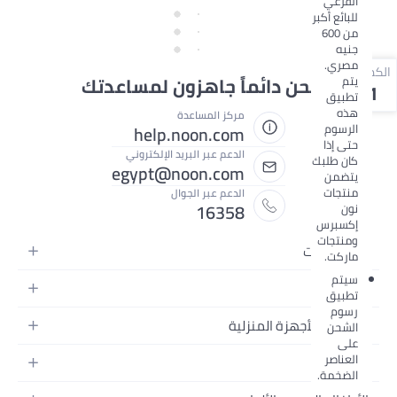
الفرعي
للبائع أكبر
من 600
جنيه
مصري.
الكمية
نحن دائماً جاهزون لمساعدتك
يتم
1
تطبيق
هذه
مركز المساعدة
الرسوم
help.noon.com
حتى إذا
الدعم عبر البريد الإلكتروني
كان طلبك
egypt@noon.com
يتضمن
منتجات
الدعم عبر الجوال
16358
نون
إكسبرس
ومنتجات
الإلكترونيات
ماركت.
سيتم
الهواتف المتحركة
الأزياء
تطبيق
أجهزة التابلت
رسوم
أزياء نسائية
المطبخ والأجهزة المنزلية
الشحن
أجهزة الكمبيوتر المحمولة
على
أزياء رجالية
المطبخ وأدوات الطعام
الأجهزة المنزلية
العناصر
الجمال
أزياء البنات
الضخمة.
مستلزمات السرير
الكاميرات والصور وتسجيل الفيديو
العطور النسائية
أزياء الأولاد