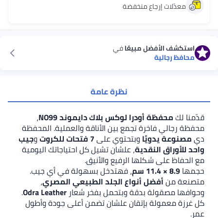
دّلات إرجاع منخفضة
شف الأفضل مبيعًا
في
ظ رجالية
نظرة عامة
لك
محفظة أودرا لوكس بلاك دايموند NO99
،
جالي فاخرة تجمع بين الأناقة والعملية. المحفظة
وعة يدويًا
وبتحتوي على
7 فتحات للكروت
و
جيب
أوراق النقدية
، علشان تشيل كل احتياجاتك اليومية
اظ على شكلها الرفيع والأنيق.
8.9 × 11.4 سم
، فهتدخل بسهولة في أي جيب.
ة من
أفضل أنواع الجلد الطبيعي المصري
،
ا مصقولة بدقة وبتحمل بفخر شعار
Odra Leather
.
ة معمولة بإتقان علشان تضمن أعلى جودة وأطول