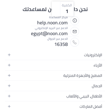
الكمية
نحن دائماً جاهزون لمساعدتك
1
مركز المساعدة
help.noon.com
الدعم عبر البريد الإلكتروني
egypt@noon.com
الدعم عبر الجوال
16358
ونيات
 المتحركة
لتابلت
ائية
والأجهزة المنزلية
لكمبيوتر المحمولة
الية
وأدوات الطعام
المنزلية
نات
ت السرير
ات والصور وتسجيل الفيديو
النسائية
ولاد
، البيبي والألعاب
ت الحمام
نات
رجال
د للرجال
لأطفال وإكسسواراتها
 المنازل
 الرأس
لماركات
د للنساء