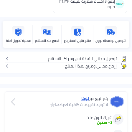
إدفع 3 اقساط شهرية بقيمة ١٦٦٫٣٣
ه.
اسطة نوون
منتج قليل الاسترجاع
الدفع عند الاستلام
عملية تحويل آمنة
ل مجاني لنقطة نون ومراكز الاستلام
ع مجاني ومريح لهذا المنتج
لوكا
يتم البيع عبر
لا توجد تقييمات كافية لعرضها
يك لنون منذ
+
سنين