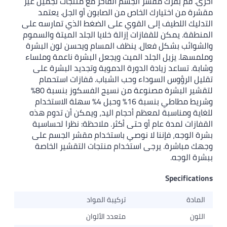
أخرى. قم بفرك مقشر الجسم الفاخر مع منتجات تجميل غير
مقشرة من اختيارك الخاص من الصابون أو الجل. يعتمد
التدليك اللطيف إلى القوي على الضغط الذي تمارسه على
المنطقة. يمكن للقفازات إزالة خلايا الجلد الميتة والسموم
والشوائب بشكل فعال. ينظف المسام ويحسن لون البشرة
وملمسها. يزيل الجلد الميت ويجعل البشرة ناعمة وملساء
وشابة. تساعد زيادة الدورة الدموية وتجديد البشرة على
تقليل الرؤوس السوداء وحب الشباب. قفازات استحمام
لتقشير البشرة مصنوعة من نسيج الفسكوز بنسبة 80%
وشريط مطاطي بنسبة 16% وحبل 4% سهلة الاستخدام
للغاية ومناسبة لمعظم أحجام اليد، ويمكن أن تدوم هذه
القفازات لمدة عام أو حتى أكثر. ملاحظة: نظرا لحساسية
بشرة الوجه، فإننا لا نوصي باستخدام مقشر الجسم على
وجهك مباشرة. يرجى استخدام منتجات التقشير الخاصة
ببشرة الوجه.
Specifications
المادة
تركيبة المواد
اللون
متعدد الألوان