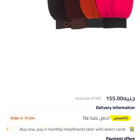
جنيه
155.00
Inclusive of VAT
Delivery Information
احصل عليه
غدًا
Order in 1h 6m
Buy now, pay in monthly installments later with select cards.
Payment offers