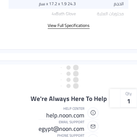
الحجم
24.3 x 17.2 x 1.9 سم
محتويات العلبة
4xBath Glove
View Full Specifications
Qty
We're Always Here To Help
1
HELP CENTER
help.noon.com
EMAIL SUPPORT
egypt@noon.com
PHONE SUPPORT