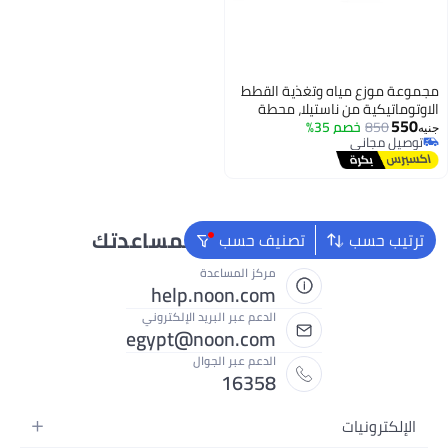
مجموعة موزع مياه وتغذية القطط
الاوتوماتيكية من ناستيلا، محطة
550
850
خصم 35%
وعاء طعام 2 في 1 للقطط الصغيرة
جنيه
توصيل مجاني
والمتوسطة والكلاب والجراء
توصيل مجاني
والقطط الصغيرة والارانب، لوازم
التغذية التلقائية
نحن دائماً جاهزون لمساعدتك
ترتيب حسب
تصنيف حسب
مركز المساعدة
help.noon.com
الدعم عبر البريد الإلكتروني
egypt@noon.com
الدعم عبر الجوال
16358
الإلكترونيات