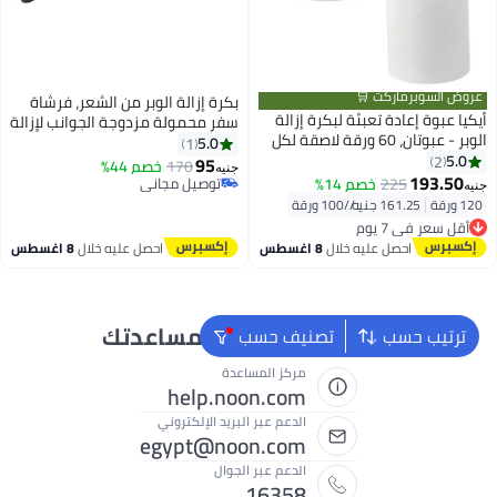
عروض السوبرماركت 🛒
بكرة إزالة الوبر من الشعر، فرشاة
أيكيا عبوة إعادة تعبئة لبكرة إزالة
سفر محمولة مزدوجة الجوانب لإزالة
الوبر - عبوتان، 60 ورقة لاصقة لكل
شعر الحيوانات الأليفة من الملابس
5.0
1
لفة، مثالية لإزالة الشعر والغبار من
5.0
2
والسجاد والأريكة والسرير والقماش،
95
170
خصم 44%
جنيه
الملابس والأثاث
193.50
بكرة لاصقة متعددة الوظائف
225
خصم 14%
توصيل مجاني
جنيه
توصيل مجاني
لتنظيف الغبار والوبر
120 ورقة
|
161.25 جنيه/⁨/100 ورقة⁩
أقل سعر في 7 يوم
توصيل مجاني
احصل عليه خلال
8 اغسطس
احصل عليه خلال
8 اغسطس
أقل سعر في 7 يوم
نحن دائماً جاهزون لمساعدتك
ترتيب حسب
تصنيف حسب
مركز المساعدة
help.noon.com
الدعم عبر البريد الإلكتروني
egypt@noon.com
الدعم عبر الجوال
16358