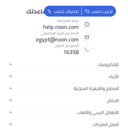
نحن دائماً جاهزون لمساعدتك
ترتيب حسب
تصنيف حسب
مركز المساعدة
help.noon.com
الدعم عبر البريد الإلكتروني
egypt@noon.com
الدعم عبر الجوال
16358
الإلكترونيات
الهواتف المتحركة
الأزياء
أجهزة التابلت
أزياء نسائية
المطبخ والأجهزة المنزلية
أجهزة الكمبيوتر المحمولة
أزياء رجالية
المطبخ وأدوات الطعام
الأجهزة المنزلية
الجمال
أزياء البنات
مستلزمات السرير
الكاميرات والصور وتسجيل الفيديو
العطور النسائية
أزياء الأولاد
الأطفال، البيبي والألعاب
مستلزمات الحمام
التلفزيونات
عطور الرجال
ساعات يد للرجال
عربات الأطفال وإكسسواراتها
ديكورات المنازل
سماعات الرأس
أفضل الماركات
المكياج
ساعات يد للنساء