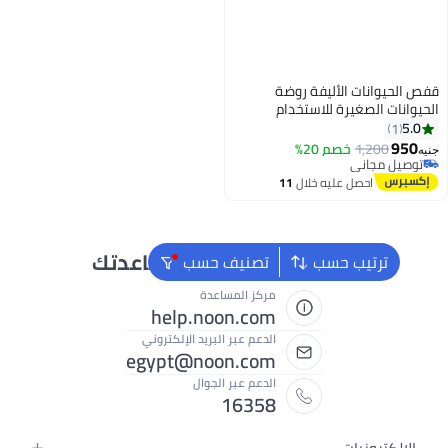
لحيوانات الأليفة روضة
انات الصغيرة للاستخدام
لي والخارجي
5
1
95
1,200
خصم 20%
صيل مجاني
صيل مجاني
احصل عليه خلال
11
اغسطس
نحن دائماً جاهزون لمساعدتك
ترتيب حسب
تصنيف حسب
مركز المساعدة
help.noon.com
الدعم عبر البريد الإلكتروني
egypt@noon.com
الدعم عبر الجوال
16358