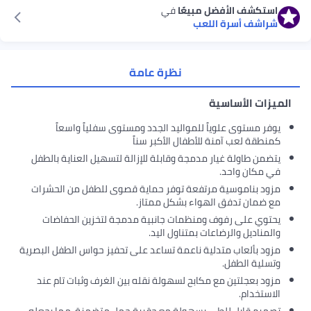
استكشف الأفضل مبيعًا
في
شراشف أسرة اللعب
نظرة عامة
الميزات الأساسية
يوفر مستوى علوياً للمواليد الجدد ومستوى سفلياً واسعاً
كمنطقة لعب آمنة للأطفال الأكبر سناً
يتضمن طاولة غيار مدمجة وقابلة للإزالة لتسهيل العناية بالطفل
في مكان واحد.
مزود بناموسية مرتفعة توفر حماية قصوى للطفل من الحشرات
مع ضمان تدفق الهواء بشكل ممتاز.
يحتوي على رفوف ومنظمات جانبية مدمجة لتخزين الحفاضات
والمناديل والرضاعات بمتناول اليد.
مزود بألعاب متدلية ناعمة تساعد على تحفيز حواس الطفل البصرية
وتسلية الطفل.
مزود بعجلتين مع مكابح لسهولة نقله بين الغرف وثبات تام عند
الاستخدام.