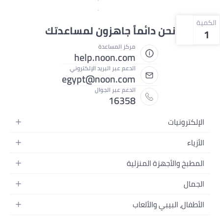
الكمية
نحن دائماً جاهزون لمساعدتك
1
مركز المساعدة
help.noon.com
الدعم عبر البريد الإلكتروني
egypt@noon.com
الدعم عبر الجوال
16358
الإلكترونيات
الهواتف المتحركة
الأزياء
أجهزة التابلت
أزياء نسائية
المطبخ والأجهزة المنزلية
أجهزة الكمبيوتر المحمولة
أزياء رجالية
المطبخ وأدوات الطعام
الأجهزة المنزلية
الجمال
أزياء البنات
مستلزمات السرير
الكاميرات والصور وتسجيل الفيديو
العطور النسائية
أزياء الأولاد
الأطفال، البيبي والألعاب
مستلزمات الحمام
التلفزيونات
عطور الرجال
ساعات يد للرجال