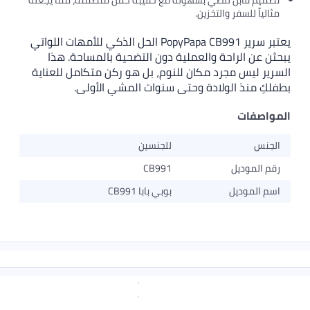
تصميم قابل للطي بسهولة مع حقيبة حمل متضمنة، مما يجعله
مثالياً للسفر والتخزين.
يعتبر سرير PopyPapa CB991 الحل الذكي للأمهات اللواتي
يبحثن عن الراحة والعملية دون التضحية بالمساحة. هذا
السرير ليس مجرد مكان للنوم، بل هو ركن متكامل للعناية
بطفلكِ منذ الولادة وحتى سنوات المشي الأولى.
المواصفات
الجنس
للجنسين
رقم الموديل
CB991
اسم الموديل
بوبي بابا CB991