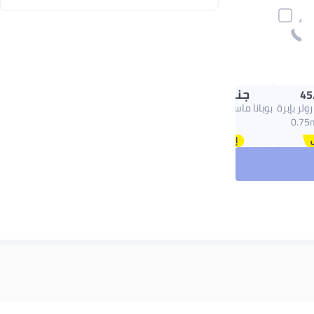
جنيه
61.00
45
ولر بإبرة
بوبانا ماسك حليب 250 مل
- ازرق