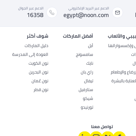
الدعم عبر البريد الإلكتروني
الدعم عبر الجوال
16358
egypt@noon.com
بيبي والألعاب
أفضل الماركات
شوف أكثر
ل وإكسسواراتها
أبل
دليل الماركات
ات
سامسونج
العودة إلى المدرسة
ل
نايك
نون الكويت
رضاع والإطعام
راي بان
نون البحرين
عناية بالبشرة
تيفال
نون عُمان
ستارفيل
نون قطر
شيكو
تورنيدو
تواصل معنا