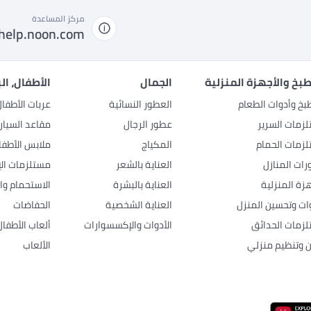
مركز المساعدة
help.noon.com
بخ والأجهزة المنزلية
الجمال
الأطفال، ال
بخ وأدوات الطعام
العطور النسائية
عربات الأطفا
زمات السرير
عطور الرجال
مقاعد السيار
زمات الحمام
المكياج
ملابس الأطفا
رات المنازل
العناية بالشعر
مستلزمات الإ
هزة المنزلية
العناية بالبشرة
الاستحمام وال
وات وتحسين المنزل
العناية الشخصية
الحفاضات
زمات الحدائق
الأدوات والإكسسوارات
ألعاب الأطفال
ن وتنظيم منزلي
الألعاب