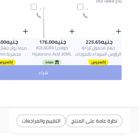
يُباع معها أيضًا
جنيه
جنيه
جنيه
.00
176.00
225.65
جهاز محمول لإزالة
كولاجرا KOLAGRA
ديرما رولر جهاز ر
الرؤوس السوداء بالموجات
Hyaluronic Acid 30ML
مجهرية 0.75mm
فوق الصوتية قابل للشحن
White
لتنظيف بشرة الوجه
شراء
وتقشيرها أبيض
نظرة عامة على المنتج
التقييم والمراجعات