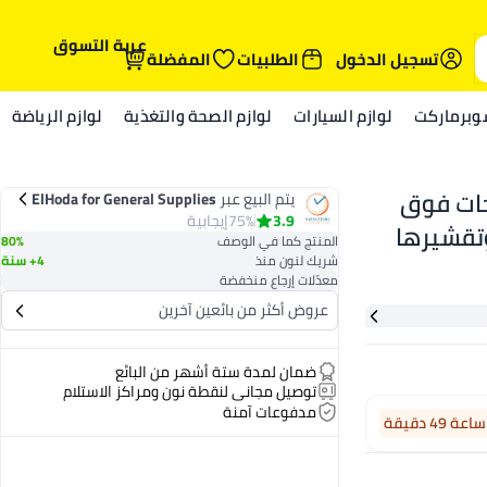
عربة التسوق
تسجيل الدخول
الطلبيات
المفضلة
وبرماركت
لوازم السيارات
لوازم الصحة والتغذية
لوازم الرياضة
جات فوق
يتم البيع عبر
ElHoda for General Supplies
3.9
75%
إيجابية
تقشيرها
المنتج كما في الوصف
80%
شريك لنون منذ
4+ سنة
معدّلات إرجاع منخفضة
عروض أكثر من بائعين آخرين
ضمان لمدة ستة أشهر من البائع
توصيل مجاني لنقطة نون ومراكز الاستلام
مدفوعات آمنة