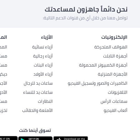
نحن دائماً جاهزون لمساعدتك
تواصل معنا من خلال أي من قنوات الدعم التالية:
الإلكترونيات
الأزياء
المط
الهواتف المتحركة
أزياء نسائية
المط
أجهزة التابلت
أزياء رجالية
مستل
أجهزة الكمبيوتر المحمولة
أزياء البنات
مستل
الأجهزة المنزلية
أزياء الأولاد
ديكو
الكاميرات والصور وتسجيل الفيديو
ساعات يد للرجال
الأج
التلفزيونات
ساعات يد للنساء
الأد
سماعات الرأس
النظارات
مستل
ألعاب الفيديو
الأمتعة والحقائب
تخزي
تسوق أينما كنت