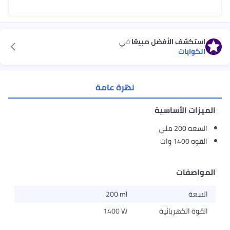
 الأفضل مبيعًا
في
ت
نظرة عامة
لأساسية
ت
200 ml
هربائية
1400 W