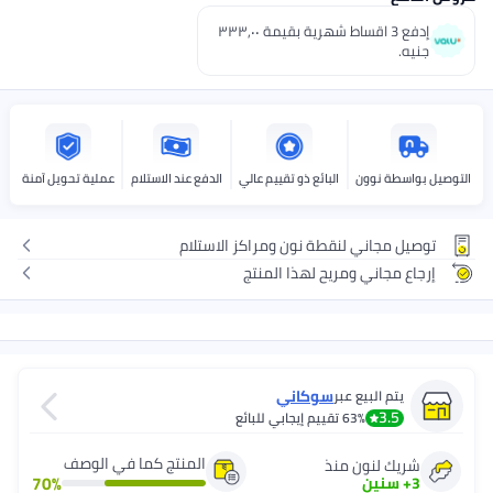
إدفع 3 اقساط شهرية بقيمة ٣٣٣٫٠٠
ة نوون
البائع ذو تقييم عالي
الدفع عند الاستلام
عملية تحويل آمنة
جاني لنقطة نون ومراكز الاستلام
جاني ومريح لهذا المنتج
سوكاني
 البيع عبر
3.
63%
تقييم إيجابي للبائع
المنتج كما في الوصف
 لنون منذ
70
%
نين