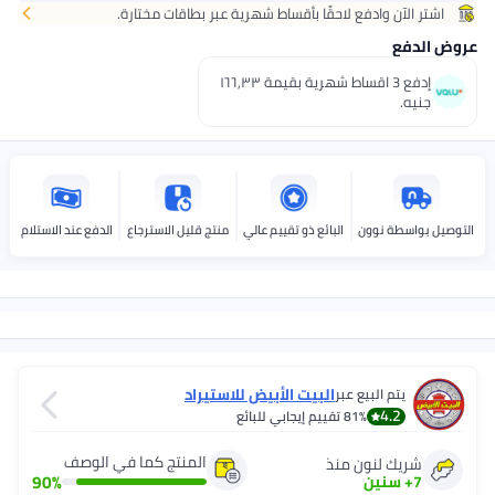
لآن وادفع لاحقًا بأقساط شهرية عبر بطاقات مختارة.
ع
إدفع 3 اقساط شهرية بقيمة ١٦٦٫٣٣
.
سطة نوون
البائع ذو تقييم عالي
منتج قليل الاسترجاع
الدفع عند الاستلام
البيت الأبيض للاستيراد
يتم البيع عبر
4.2
81%
تقييم إيجابي للبائع
المنتج كما في الوصف
يك لنون منذ
90
%
سنين