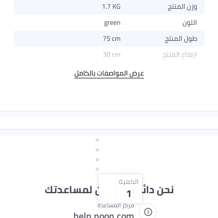
منتج
1.7 KG
green
منتج
75 cm
المنتج
30 cm
عرض المواصفات بالكامل
الكمية
نحن دائماً جاهزون لمساعدتك
1
مركز المساعدة
help.noon.com