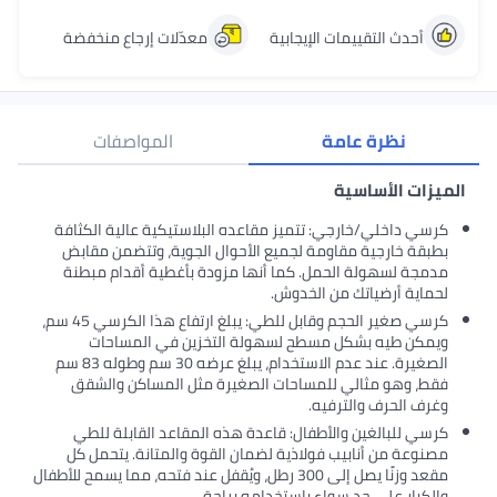
ث التقييمات الإيجابية
معدّلات إرجاع منخفضة
نظرة عامة
المواصفات
 الأساسية
اخلي/خارجي: تتميز مقاعده البلاستيكية عالية الكثافة
خارجية مقاومة لجميع الأحوال الجوية، وتتضمن مقابض
لسهولة الحمل. كما أنها مزودة بأغطية أقدام مبطنة
 أرضياتك من الخدوش.
كرسي صغير الحجم وقابل للطي: يبلغ ارتفاع هذا الكرسي 45 سم،
 طيه بشكل مسطح لسهولة التخزين في المساحات
الصغيرة. عند عدم الاستخدام، يبلغ عرضه 30 سم وطوله 83 سم
وهو مثالي للمساحات الصغيرة مثل المساكن والشقق
لحرف والترفيه.
لبالغين والأطفال: قاعدة هذه المقاعد القابلة للطي
 من أنابيب فولاذية لضمان القوة والمتانة. يتحمل كل
مقعد وزنًا يصل إلى 300 رطل، ويُقفل عند فتحه، مما يسمح للأطفال
ر على حد سواء باستخدامه براحة.