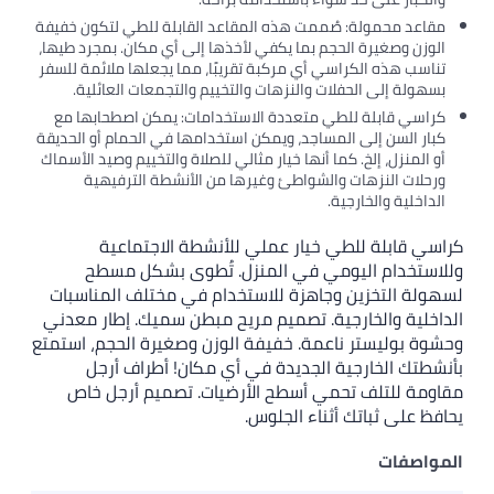
محمولة: صُممت هذه المقاعد القابلة للطي لتكون خفيفة
وصغيرة الحجم بما يكفي لأخذها إلى أي مكان. بمجرد طيها،
هذه الكراسي أي مركبة تقريبًا، مما يجعلها ملائمة للسفر
 إلى الحفلات والنزهات والتخييم والتجمعات العائلية.
قابلة للطي متعددة الاستخدامات: يمكن اصطحابها مع
لسن إلى المساجد، ويمكن استخدامها في الحمام أو الحديقة
نزل، إلخ. كما أنها خيار مثالي للصلاة والتخييم وصيد الأسماك
 النزهات والشواطئ وغيرها من الأنشطة الترفيهية
ة والخارجية.
ابلة للطي خيار عملي للأنشطة الاجتماعية
دام اليومي في المنزل. تُطوى بشكل مسطح
التخزين وجاهزة للاستخدام في مختلف المناسبات
ة والخارجية. تصميم مريح مبطن سميك. إطار معدني
وليستر ناعمة. خفيفة الوزن وصغيرة الحجم، استمتع
 الخارجية الجديدة في أي مكان! أطراف أرجل
للتلف تحمي أسطح الأرضيات. تصميم أرجل خاص
ى ثباتك أثناء الجلوس.
فات