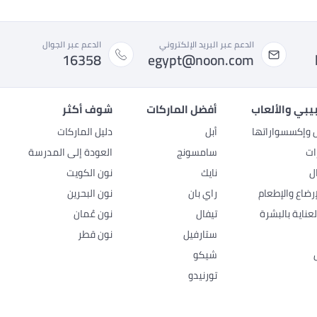
الدعم عبر البريد الإلكتروني
الدعم عبر الجوال
16358
egypt@noon.com
بيبي والألعاب
أفضل الماركات
شوف أكثر
ل وإكسسواراتها
أبل
دليل الماركات
ات
سامسونج
العودة إلى المدرسة
ل
نايك
نون الكويت
رضاع والإطعام
راي بان
نون البحرين
عناية بالبشرة
تيفال
نون عُمان
ستارفيل
نون قطر
شيكو
تورنيدو