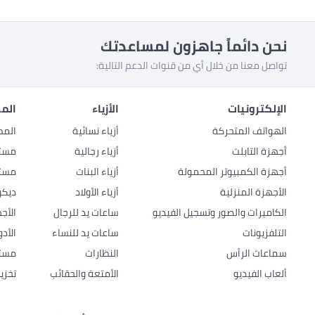
نحن دائماً جاهزون لمساعدتك
تواصل معنا من خلال أي من قنوات الدعم التالية:
الإلكترونيات
الأزياء
المط
الهواتف المتحركة
أزياء نسائية
المط
أجهزة التابلت
أزياء رجالية
مستل
أجهزة الكمبيوتر المحمولة
أزياء البنات
مستل
الأجهزة المنزلية
أزياء الأولاد
ديكو
الكاميرات والصور وتسجيل الفيديو
ساعات يد للرجال
الأج
التلفزيونات
ساعات يد للنساء
الأد
سماعات الرأس
النظارات
مستل
ألعاب الفيديو
الأمتعة والحقائب
تخزي