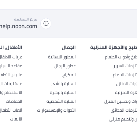
مركز المساعدة
help.noon.com
بخ والأجهزة المنزلية
الجمال
الأطفال، ال
بخ وأدوات الطعام
العطور النسائية
عربات الأطفا
زمات السرير
عطور الرجال
مقاعد السيار
زمات الحمام
المكياج
ملابس الأطفا
رات المنازل
العناية بالشعر
مستلزمات الإ
هزة المنزلية
العناية بالبشرة
الاستحمام وال
وات وتحسين المنزل
العناية الشخصية
الحفاضات
زمات الحدائق
الأدوات والإكسسوارات
ألعاب الأطفال
ن وتنظيم منزلي
الألعاب