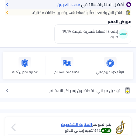
أفضل المنتجات
#16
في
محدد العيون
احصل عليه
اليوم
+ جنيه 35
اشتر الآن وادفع لاحقًا بأقساط شهرية عبر بطاقات مختارة.
اختر هذه الخيارات عند الدفع
عروض الدفع
إدفع 3 اقساط شهرية بقيمة ٦٩٫٦٧
جنيه.
البائع ذو تقييم عالي
الدفع عند الاستلام
عملية تحويل آمنة
توصيل مجاني لنقطة نون ومراكز الاستلام
العناية الشخصية
يتم البيع عبر
4.8
91%
تقييم إيجابي للبائع