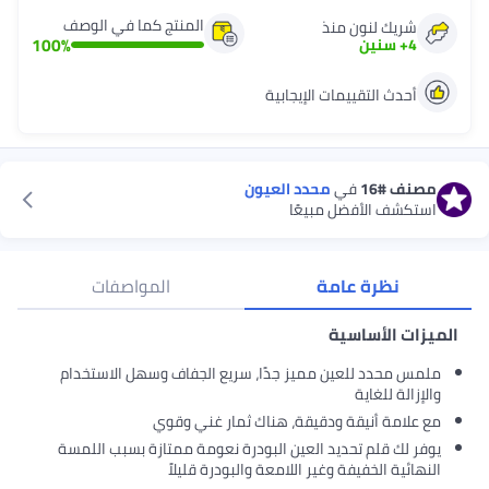
المنتج كما في الوصف
شريك لنون منذ
100
%
4
+
سنين
أحدث التقييمات الإيجابية
مصنف
#16
في
محدد العيون
استكشف الأفضل مبيعًا
نظرة عامة
المواصفات
الميزات الأساسية
ملمس محدد للعين مميز جدًا، سريع الجفاف وسهل الاستخدام
والإزالة للغاية
مع علامة أنيقة ودقيقة، هناك ثمار غني وقوي
يوفر لك قلم تحديد العين البودرة نعومة ممتازة بسبب اللمسة
النهائية الخفيفة وغير اللامعة والبودرة قليلاً