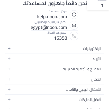
نحن دائماً جاهزون لمساعدتك
1
مركز المساعدة
help.noon.com
الدعم عبر البريد الإلكتروني
egypt@noon.com
الدعم عبر الجوال
16358
الإلكترونيات
الهواتف المتحركة
الأزياء
أجهزة التابلت
أزياء نسائية
المطبخ والأجهزة المنزلية
أجهزة الكمبيوتر المحمولة
أزياء رجالية
المطبخ وأدوات الطعام
الأجهزة المنزلية
الجمال
أزياء البنات
مستلزمات السرير
الكاميرات والصور وتسجيل الفيديو
العطور النسائية
أزياء الأولاد
الأطفال، البيبي والألعاب
مستلزمات الحمام
التلفزيونات
عطور الرجال
ساعات يد للرجال
عربات الأطفال وإكسسواراتها
ديكورات المنازل
سماعات الرأس
أفضل الماركات
المكياج
ساعات يد للنساء
مقاعد السيارات
الأجهزة المنزلية
ألعاب الفيديو
أبل
العناية بالشعر