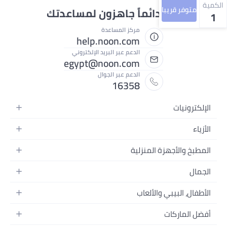
الكمية
متوفر قريبا
نحن دائماً جاهزون لمساعدتك
1
مركز المساعدة
help.noon.com
الدعم عبر البريد الإلكتروني
egypt@noon.com
الدعم عبر الجوال
16358
الإلكترونيات
الهواتف المتحركة
الأزياء
أجهزة التابلت
أزياء نسائية
المطبخ والأجهزة المنزلية
أجهزة الكمبيوتر المحمولة
أزياء رجالية
المطبخ وأدوات الطعام
الأجهزة المنزلية
الجمال
أزياء البنات
مستلزمات السرير
الكاميرات والصور وتسجيل الفيديو
العطور النسائية
أزياء الأولاد
الأطفال، البيبي والألعاب
مستلزمات الحمام
التلفزيونات
عطور الرجال
ساعات يد للرجال
عربات الأطفال وإكسسواراتها
ديكورات المنازل
سماعات الرأس
أفضل الماركات
المكياج
ساعات يد للنساء
مقاعد السيارات
الأجهزة المنزلية