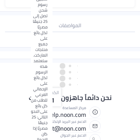
رسوم
شحن
تصل إلى
25 جنيهًا
المواصفات
مصريًا
لكل بائع
على
جميع
منتجات
الماركت.
ستعتمد
هذه
الرسوم
لكل بائع
على
الإجمالي
الكمية
الفرعي
دائماً جاهزون لمساعدتك
1
للطلب من
كل بائع
مركز المساعدة
على النحو
help.noon.com
التالي: 25
الدعم عبر البريد الإلكتروني
جنيهًا
egypt@noon.com
مصريًا إذا
كان
الدعم عبر الجوال
الإجمالي