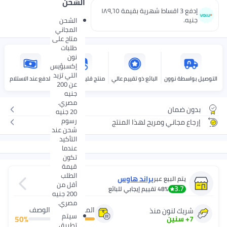
الشحن
إدفع 3 اقساط شهرية بقيمة ١٨٩٫٦٥
الشحن
المجاني
متاح على
طلبات
نون
إكسبؤيس
التي تزيد
البائع ذو تقييم عالي
منتج قليل الاسترجاع
الدفع عند الاستلام
عن 200
جنيه
مصري.
20 جنيه
رسوم
مريح لهذا المنتج
شحن عند
التأكيد
عندما
تكون
قيمة
الطلب
براند هاوس
عبر
أقل من
4
تقييم إيجابي للبائع
200 جنيه
مصري.
المنتج كما في الوصف
 منذ
سيتم
50
%
تطبيق