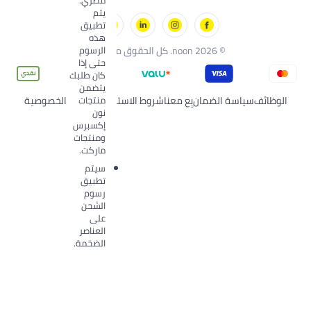
يتم
تطبيق
هذه
الرسوم
noo. كل الحقوق محفوظة
حتى إذا
كان طلبك
يتضمن
منتجات
الضمان
بِع معنا
شروط الاستخدام
سياسة الخصوصية
نون
إكسبرس
ومنتجات
ماركت.
سيتم
تطبيق
رسوم
الشحن
على
العناصر
الضخمة.