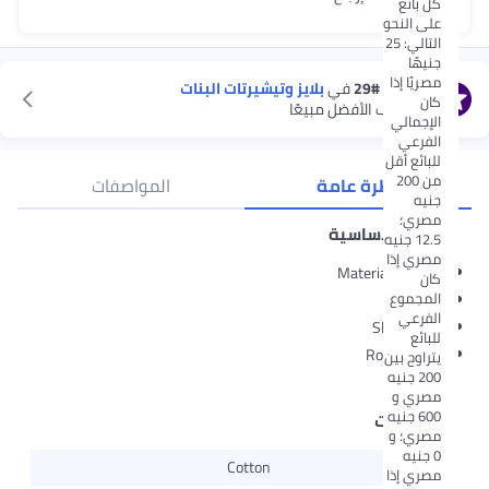
كل بائع
على النحو
التالي: 25
جنيهًا
مصريًا إذا
متصنف
#29
في
بلايز وتيشيرتات البنات
كان
استكشف الأفضل مبيعًا
الإجمالي
الفرعي
للبائع أقل
من 200
نظرة عامة
المواصفات
جنيه
مصري؛
الميزات الأساسية
12.5 جنيه
مصري إذا
Material: Cotton
كان
المجموع
Slim fit
الفرعي
Sleeveless
للبائع
Round neck
يتراوح بين
200 جنيه
مصري و
600 جنيه
المواصفات
مصري؛ و
0 جنيه
المادة
Cotton
مصري إذا