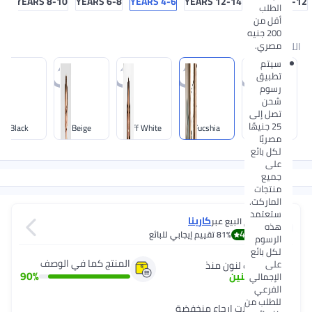
8-10 YEARS
6-8 YEARS
4-6 YEARS
12-14 YEARS
10-12 YEARS
الطلب
أقل من
200 جنيه
مصري.
اللون
:
سيتم
تطبيق
رسوم
شحن
تصل إلى
25 جنيهًا
Black
Beige
Off White
Fucshia
White
مصريًا
لكل بائع
على
جميع
منتجات
الماركت.
ستعتمد
كارينا
يتم البيع عبر
هذه
4.0
81%
تقييم إيجابي للبائع
الرسوم
لكل بائع
المنتج كما في الوصف
على
شريك لنون منذ
90
%
7
+
سنين
الإجمالي
الفرعي
للطلب من
معدّلات إرجاع منخفضة