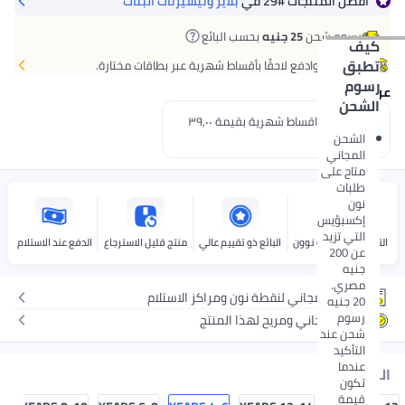
أفضل المنتجات
#29
في
بلايز وتيشيرتات البنات
رسوم شحن
25 جنيه
بحسب البائع
كيف
تطبق
اشتر الآن وادفع لاحقًا بأقساط شهرية عبر بطاقات مختارة.
رسوم
عروض الدفع
الشحن
إدفع 3 اقساط شهرية بقيمة ٣٩٫٠٠
جنيه.
الشحن
المجاني
متاح على
طلبات
نون
إكسبؤيس
التي تزيد
التوصيل بواسطة نوون
البائع ذو تقييم عالي
منتج قليل الاسترجاع
الدفع عند الاستلام
عن 200
جنيه
مصري.
توصيل مجاني لنقطة نون ومراكز الاستلام
20 جنيه
رسوم
إرجاع مجاني ومريح لهذا المنتج
شحن عند
التأكيد
عندما
المقاس
تكون
قيمة