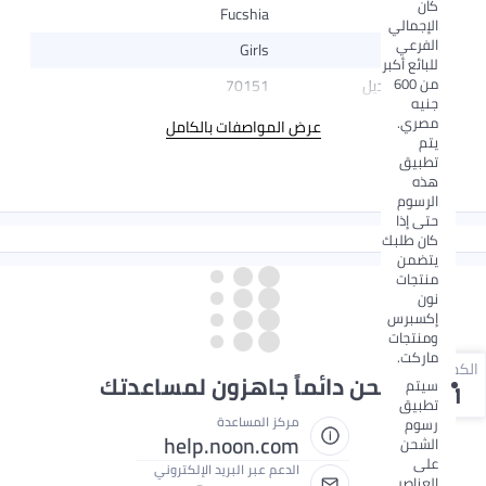
كان
اللون
Fucshia
الإجمالي
الفرعي
الجنس
Girls
للبائع أكبر
من 600
رقم الموديل
70151
جنيه
مصري.
عرض المواصفات بالكامل
يتم
تطبيق
هذه
الرسوم
حتى إذا
كان طلبك
يتضمن
منتجات
نون
إكسبرس
ومنتجات
ماركت.
الكمية
نحن دائماً جاهزون لمساعدتك
سيتم
1
تطبيق
مركز المساعدة
رسوم
help.noon.com
الشحن
على
الدعم عبر البريد الإلكتروني
العناصر