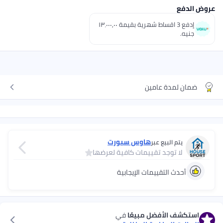
إدفع 3 اقساط شهرية بقيمة ١٣٬٠٠٠٫٠٠
امين
هاوس سبورت
 عبر
 تقييمات كافية لعرضها
ييمات الإيجابية
ضل مبيعًا
في