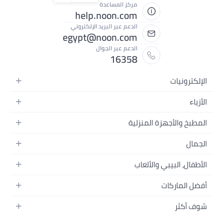
مركز المساعدة
help.noon.com
الدعم عبر البريد الإلكتروني
egypt@noon.com
الدعم عبر الجوال
16358
ة
 المنزلية
 المحمولة
لطعام
ر
 وتسجيل الفيديو
والألعاب
م
إكسسواراتها
لمنزل