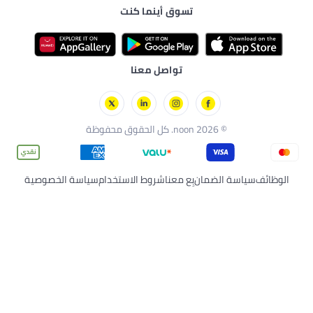
ع والإطعام
ئق
تسوق أينما كنت
رسة
ية بالبشرة
زلي
وارات
تواصل معنا
2 noon. كل الحقوق محفوظة
الضمان
بِع معنا
شروط الاستخدام
سياسة الخصوصية