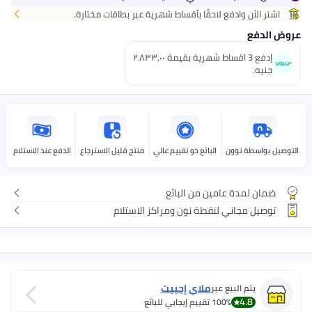
اشتر الآن وادفع لاحقًا بأقساط شهرية عبر بطاقات مختارة.
عروض الدفع
إدفع 3 اقساط شهرية بقيمة ٢٬٨٣٣٫٠٠
جنيه.
التوصيل بواسطة نوون
البائع ذو تقييم عالي
منتج قليل الاسترجاع
الدفع عند الاستلام
ضمان لمدة عامين من البائع
توصيل مجاني لنقطة نون ومراكز الاستلام
ملاي إجيبت
يتم البيع عبر
4.8
100%
تقييم إيجابي للبائع