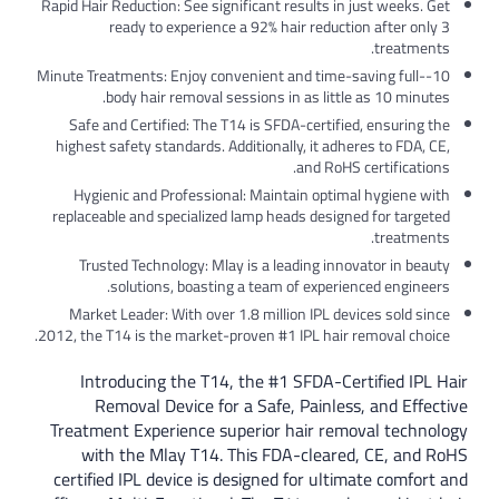
Rapid Hair Reduction: See significant results in just weeks. Get
ready to experience a 92% hair reduction after only 3
treatments.
10-Minute Treatments: Enjoy convenient and time-saving full-
body hair removal sessions in as little as 10 minutes.
Safe and Certified: The T14 is SFDA-certified, ensuring the
highest safety standards. Additionally, it adheres to FDA, CE,
and RoHS certifications.
Hygienic and Professional: Maintain optimal hygiene with
replaceable and specialized lamp heads designed for targeted
treatments.
Trusted Technology: Mlay is a leading innovator in beauty
solutions, boasting a team of experienced engineers.
Market Leader: With over 1.8 million IPL devices sold since
2012, the T14 is the market-proven #1 IPL hair removal choice.
Introducing the T14, the #1 SFDA-Certified IPL Hair
Removal Device for a Safe, Painless, and Effective
Treatment Experience superior hair removal technology
with the Mlay T14. This FDA-cleared, CE, and RoHS
certified IPL device is designed for ultimate comfort and