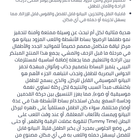
تصميم مريح وآمن: مزود ببساط ناعم ومبطن يوفر أقصى درجات
الراحة والأمان للطفل.
قابلية النقل والتخزين: البيانو قابل للفصل والقوس قابل للإزالة، مما
يسهل تخزينه أو حمله في أي مكان.
هدية مثالية لكل أم تبحث عن وسيلة ممتعة وآمنة لتحفيز
نمو طفلها الرضيع! بساط الأنشطة واللعب المزود ببيانو هو
مركز لياقة متكامل مصمم خصيصاً للمواليد الجدد والأطفال
في مرحلة ما قبل الزحف والمشي. يجمع هذا المنتج المبتكر
بين الراحة والتعليم، مما يجعله إضافة أساسية لمستلزمات
البيبي. يتميز البساط بتصميم جذاب وبألوان مبهجة تحفز
الحواس البصرية للطفل وتجذب انتباهه. الجزء الأهم هو
البيانو الموسيقي القابل للركل، والذي يسمح للطفل
باكتشاف مبدأ السبب والنتيجة (كل ركلة تساوي نغمة
موسيقية أو ضوء)، مما يعزز التنسيق بين حركة القدمين
وحاسة السمع. يمكن استخدام بساط الأنشطة هذا في عدة
أوضاع مختلفة، سواء كان الطفل مستلقياً على ظهره ليركل
البيانو ويمسك بالألعاب المعلقة، أو عند وقت اللعب على
البطن (Tummy Time) لتقوية عضلات الرقبة والظهر، أو حتى
في وضع الجلوس بمجرد أن يكبر الطفل قليلاً. البيانو قابل
للفصل ليسهل حمله واللعب به في أي مكان. مصنوع من