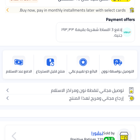
Buy now, pay in monthly installments later with select cards.
Payment offers
إدفع 3 اقساط شهرية بقيمة ١٩٣٫٣٣
جنيه.
التوصيل بواسطة نوون
البائع ذو تقييم عالي
منتج قليل الاسترجاع
الدفع عند الاستلام
توصيل مجاني لنقطة نون ومراكز الاستلام
إرجاع مجاني ومريح لهذا المنتج
نيڤورا
Sold by
3.8
Positive Ratings
73%