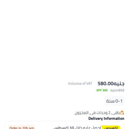
جنيه
580.00
Inclusive of VAT
832 جنيه
30% OFF
0-1 سنة
باقي 2 وحدات في المخزون
باقي 2 وحدات في المخزون
Delivery Information
احصل عليه خلال
10 اغسطس
Order in 20h 4m