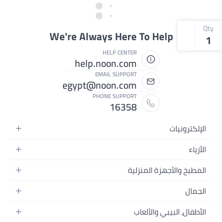
Qty
We're Always Here To Help
1
HELP CENTER
help.noon.com
EMAIL SUPPORT
egypt@noon.com
PHONE SUPPORT
16358
الإلكترونيات
الهواتف المتحركة
الأزياء
أجهزة التابلت
أزياء نسائية
المطبخ والأجهزة المنزلية
أجهزة الكمبيوتر المحمولة
أزياء رجالية
المطبخ وأدوات الطعام
الأجهزة المنزلية
الجمال
أزياء البنات
مستلزمات السرير
الكاميرات والصور وتسجيل الفيديو
العطور النسائية
أزياء الأولاد
الأطفال، البيبي والألعاب
مستلزمات الحمام
التلفزيونات