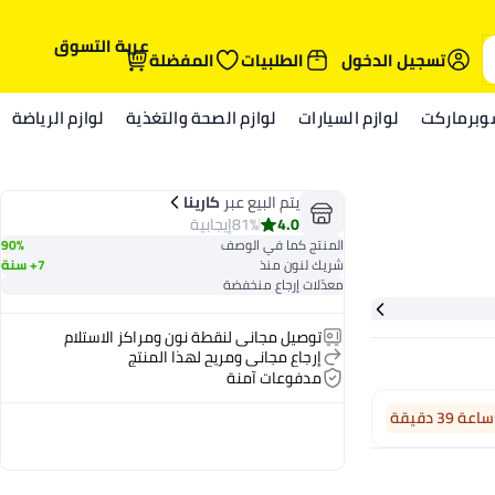
عربة التسوق
تسجيل الدخول
الطلبيات
المفضلة
وبرماركت
لوازم السيارات
لوازم الصحة والتغذية
لوازم الرياضة
يتم البيع عبر
كارينا
4.0
81%
إيجابية
المنتج كما في الوصف
90%
شريك لنون منذ
7+ سنة
معدّلات إرجاع منخفضة
توصيل مجاني لنقطة نون ومراكز الاستلام
إرجاع مجاني ومريح لهذا المنتج
مدفوعات آمنة