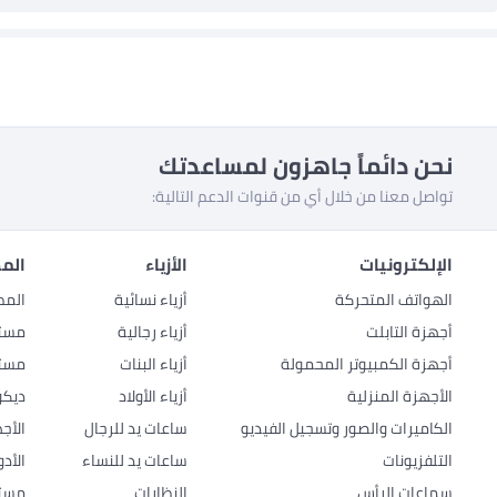
نحن دائماً جاهزون لمساعدتك
تواصل معنا من خلال أي من قنوات الدعم التالية:
الإلكترونيات
الأزياء
المط
الهواتف المتحركة
أزياء نسائية
المط
أجهزة التابلت
أزياء رجالية
مستل
أجهزة الكمبيوتر المحمولة
أزياء البنات
مستل
الأجهزة المنزلية
أزياء الأولاد
ديكو
الكاميرات والصور وتسجيل الفيديو
ساعات يد للرجال
الأج
التلفزيونات
ساعات يد للنساء
الأد
سماعات الرأس
النظارات
مستل