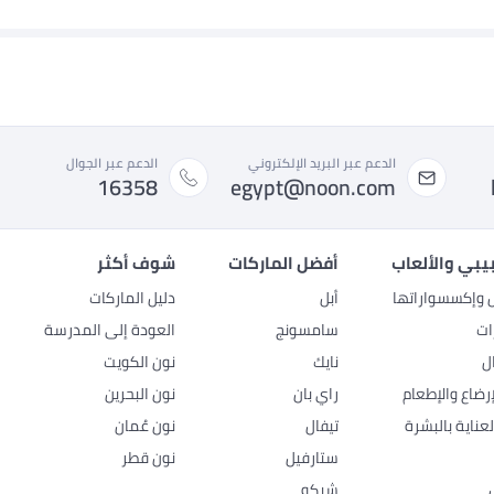
الدعم عبر البريد الإلكتروني
الدعم عبر الجوال
16358
egypt@noon.com
بيبي والألعاب
أفضل الماركات
شوف أكثر
ل وإكسسواراتها
أبل
دليل الماركات
ات
سامسونج
العودة إلى المدرسة
ل
نايك
نون الكويت
رضاع والإطعام
راي بان
نون البحرين
عناية بالبشرة
تيفال
نون عُمان
ستارفيل
نون قطر
شيكو