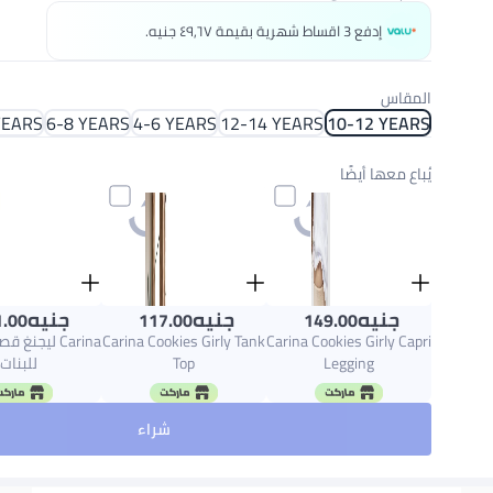
إدفع 3 اقساط شهرية بقيمة ٤٩٫٦٧ جنيه.
المقاس
YEARS
6-8 YEARS
4-6 YEARS
12-14 YEARS
10-12 YEARS
يُباع معها أيضًا
جنيه
جنيه
جنيه
.00
117.00
149.00
Carina Cookies Girly Capri
Carina Cookies Girly Tank
Carina ليجنغ
Legging
Top
للبنات
شراء