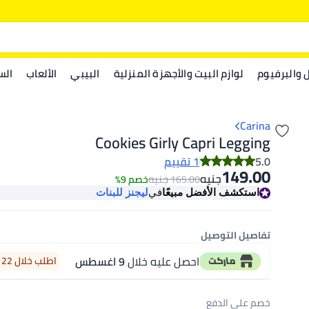
ل والبرفيوم
لوازم البيت والأجهزة المنزلية
البيبي
الألعاب
الس
Carina
Cookies Girly Capri Legging
5.0
1 تقييم
149.00
جنيه
جنيه
165.00
خصم 9%
استكشف الأفضل مبيعًا
في
ليجنز للبنات
تفاصيل التوصيل
احصل عليه خلال
9 اغسطس
اطلب خلال 22 ساعة 39 دقيقة
خصم على الدفع