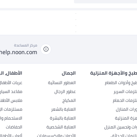
مركز المساعدة
help.noon.com
بخ والأجهزة المنزلية
الجمال
الأطفال، ال
بخ وأدوات الطعام
العطور النسائية
عربات الأطفا
زمات السرير
عطور الرجال
مقاعد السيار
زمات الحمام
المكياج
ملابس الأطفا
رات المنازل
العناية بالشعر
مستلزمات الإ
هزة المنزلية
العناية بالبشرة
الاستحمام وال
وات وتحسين المنزل
العناية الشخصية
الحفاضات
زمات الحدائق
الأدوات والإكسسوارات
ألعاب الأطفال