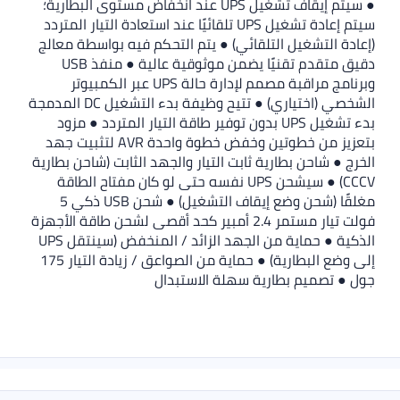
● سيتم إيقاف تشغيل UPS عند انخفاض مستوى البطارية؛
سيتم إعادة تشغيل UPS تلقائيًا عند استعادة التيار المتردد
(إعادة التشغيل التلقائي) ● يتم التحكم فيه بواسطة معالج
دقيق متقدم تقنيًا يضمن موثوقية عالية ● منفذ USB
وبرنامج مراقبة مصمم لإدارة حالة UPS عبر الكمبيوتر
الشخصي (اختياري) ● تتيح وظيفة بدء التشغيل DC المدمجة
بدء تشغيل UPS بدون توفير طاقة التيار المتردد ● مزود
بتعزيز من خطوتين وخفض خطوة واحدة AVR لتثبيت جهد
الخرج ● شاحن بطارية ثابت التيار والجهد الثابت (شاحن بطارية
CCCV) ● سيشحن UPS نفسه حتى لو كان مفتاح الطاقة
مغلقًا (شحن وضع إيقاف التشغيل) ● شحن USB ذكي 5
فولت تيار مستمر 2.4 أمبير كحد أقصى لشحن طاقة الأجهزة
الذكية ● حماية من الجهد الزائد / المنخفض (سينتقل UPS
إلى وضع البطارية) ● حماية من الصواعق / زيادة التيار 175
جول ● تصميم بطارية سهلة الاستبدال