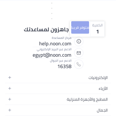
الكمية
متوفر قريبا
نحن دائماً جاهزون لمساعدتك
1
مركز المساعدة
help.noon.com
الدعم عبر البريد الإلكتروني
egypt@noon.com
الدعم عبر الجوال
16358
الإلكترونيات
الهواتف المتحركة
الأزياء
أجهزة التابلت
أزياء نسائية
المطبخ والأجهزة المنزلية
أجهزة الكمبيوتر المحمولة
أزياء رجالية
المطبخ وأدوات الطعام
الأجهزة المنزلية
الجمال
أزياء البنات
مستلزمات السرير