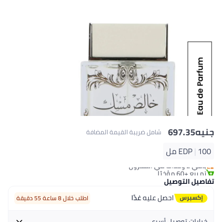
جنيه
697.35
شامل ضريبة القيمة المضافة
100 مل
|
EDP
#24 في عطر
باقي 2 وحدات في المخزون
تم بيع +60 مؤخرًا
#24 في عطر
تفاصيل التوصيل
احصل عليه
غدًا
اطلب خلال 8 ساعة 55 دقيقة
خيارات توصيل أسرع