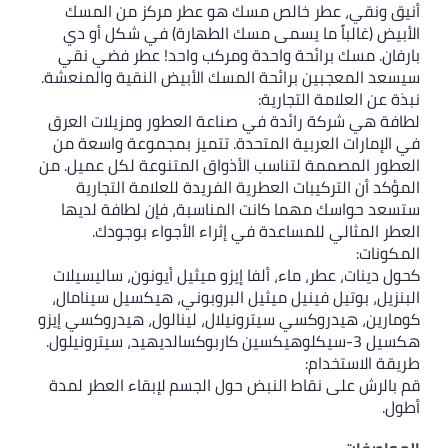
أنيق ونقي، عطر خالص مسك هو عطر مركز من المسك
الأبيض (غالباً ما يسمى مسك الطهارة) في شكل أو دي
بارفان. مسك برائحة واحدة ومركب واحد! عطر فضي نقي
سيسعد المعجبين برائحة المسك الأبيض النقية والمنعشة.
نبذة عن العلامة التجارية:
لطافة هي شركة رائدة في صناعة العطور ومزيلات العرق
في الإمارات العربية المتحدة. تتميز بمجموعة واسعة من
العطور المصممة لتناسب الأذواق المتنوعة لكل عميل. من
المؤكد أن التركيبات العطرية الفريدة للعلامة التجارية
ستسعد حواسك مهما كانت المناسبة، فإن لطافة لديها
العطر المثالي للمساعدة في إثراء الأجواء بوجودك.
المكونات:
كحول دينات، عطر، ماء، ألفا إيزو ميثيل أيونون، ساليسيلات
البنزيل، بوتيل فينيل ميثيل البروبوني، هيكسيل سينامال،
كومارين، هيدروكسي سيترونيلال، لينالول، هيدروكسي إيزو
هكسيل 3-سيكلوهيكسين كاربوكسالديهيد، سيترونيلول.
طريقة الاستخدام: ‏
قم بالرش على نقاط النبض حول الجسم لإبقاء العطر لمدة
أطول.