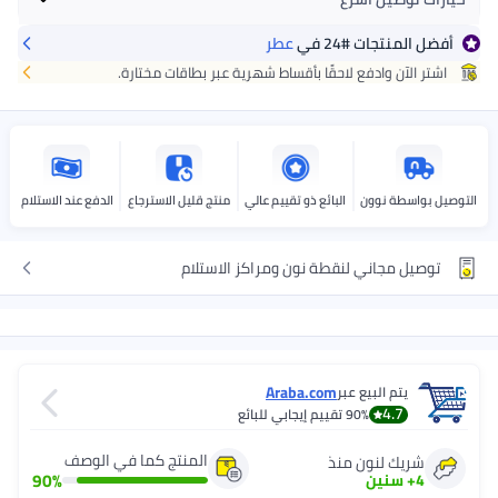
أفضل المنتجات
#24
في
عطر
احصل عليه
اليوم
+ جنيه 24
اشتر الآن وادفع لاحقًا بأقساط شهرية عبر بطاقات مختارة.
اختر هذه الخيارات عند الدفع
التوصيل بواسطة نوون
البائع ذو تقييم عالي
منتج قليل الاسترجاع
الدفع عند الاستلام
توصيل مجاني لنقطة نون ومراكز الاستلام
Araba.com
يتم البيع عبر
4.7
90%
تقييم إيجابي للبائع
المنتج كما في الوصف
شريك لنون منذ
90
%
4
+
سنين