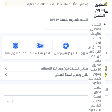
تطبق
اشتر الآن وادفع لاحقًا بأقساط شهرية عبر بطاقات مختارة.
رسوم
عروض الدفع
الشحن
إدفع 3 اقساط شهرية بقيمة ١٥٩٫٦٧
جنيه.
الشحن
المجاني
متاح على
طلبات
نون
إكسبؤيس
التي تزيد
التوصيل بواسطة نوون
البائع ذو تقييم عالي
الدفع عند الاستلام
عملية تحويل آمنة
عن 200
جنيه
مصري.
توصيل مجاني لنقطة نون ومراكز الاستلام
20 جنيه
رسوم
إرجاع مجاني ومريح لهذا المنتج
شحن عند
التأكيد
عندما
المقاس
تكون
قيمة
الطلب
9-10Y
أقل من
200 جنيه