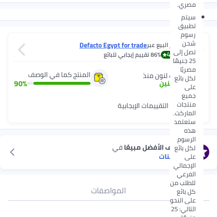
مصري.
سيتم
تطبيق
رسوم
شحن
Defacto Egypt for trade
يتم البيع عبر
تصل إلى
4.3
86%
تقييم إيجابي للبائع
25 جنيهًا
مصريًا
المنتج كما في الوصف
شريك لنون منذ
لكل بائع
90
%
7
+
سنين
على
جميع
منتجات
أحدث التقييمات الإيجابية
الماركت.
ستعتمد
هذه
الرسوم
استكشف الأفضل مبيعًا
في
لكل بائع
بناطيل بنات
على
الإجمالي
الفرعي
للطلب من
المواصفات
كل بائع
على النحو
التالي: 25