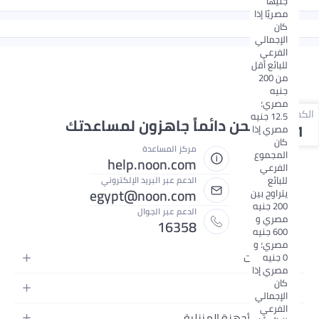
جنيهًا
مصريًا إذا
كان
الإجمالي
الفرعي
للبائع أقل
من 200
جنيه
مصري؛
الكمية
12.5 جنيه
نحن دائماً جاهزون لمساعدتك
1
مصري إذا
كان
مركز المساعدة
المجموع
help.noon.com
الفرعي
للبائع
الدعم عبر البريد الإلكتروني
egypt@noon.com
يتراوح بين
200 جنيه
الدعم عبر الجوال
مصري و
16358
600 جنيه
مصري؛ و
الإلكترونيات
0 جنيه
مصري إذا
الهواتف المتحركة
كان
الأزياء
الإجمالي
أجهزة التابلت
الفرعي
أزياء نسائية
المطبخ والأجهزة المنزلية