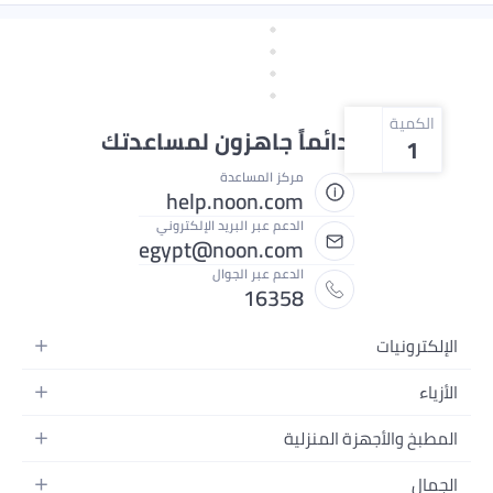
الكمية
نحن دائماً جاهزون لمساعدتك
1
مركز المساعدة
help.noon.com
الدعم عبر البريد الإلكتروني
egypt@noon.com
الدعم عبر الجوال
16358
الإلكترونيات
الهواتف المتحركة
الأزياء
أجهزة التابلت
أزياء نسائية
المطبخ والأجهزة المنزلية
أجهزة الكمبيوتر المحمولة
أزياء رجالية
المطبخ وأدوات الطعام
الأجهزة المنزلية
الجمال