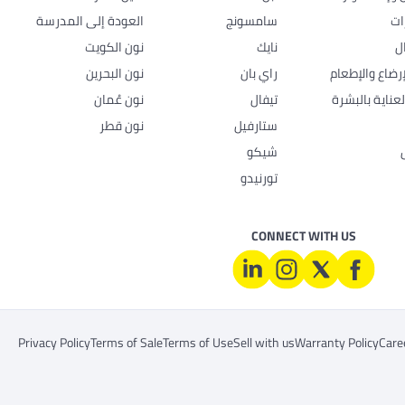
ات
سامسونج
العودة إلى المدرسة
ل
نايك
نون الكويت
رضاع والإطعام
راي بان
نون البحرين
عناية بالبشرة
تيفال
نون عُمان
ستارفيل
نون قطر
شيكو
تورنيدو
CONNECT WITH US
Privacy Policy
Terms of Sale
Terms of Use
Sell with us
Warranty Policy
Care