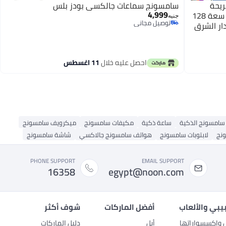
نائي الشريحة
سامسونج سماعات جالكسي بودز بلس
4,999
بذاكرة رام سعة 4 جيجابايت وذاكرة داخلية سعة 128
جنيه
توصيل مجاني
أزرق - إصدار الشرق
توصيل مجاني
احصل عليه خلال
11 اغسطس
سامسونج الذكية
ساعة ذكية
مكيفات سامسونج
ميكرويف سامسونج
نج
لابتوبات سامسونج
هواتف سامسونج جالاكسي
شاشة سامسونج
PHONE SUPPORT
EMAIL SUPPORT
16358
egypt@noon.com
بيبي والألعاب
أفضل الماركات
شوف أكثر
ل وإكسسواراتها
أبل
دليل الماركات