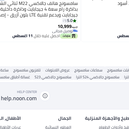
سامسونج هاتف جالاكسي M22 ث
جيجابايت ويدعم تقنية LTE بلون 
الأوسط
5.0
1
10,999
جنيه
توصيل مجاني
توصيل مجاني
احصل عليه خلال
11 اغسطس
ابلت سامسونج
سماعات سامسونج
عروض اللابتوبات
تلفزيون سامسونج
ساعة 
سامسونج جالاكسي S24 الترا
سامسونج جالاكسي S23
غسالة أطباق سامسو
HELP CENTER
help.noon.com
بخ والأجهزة المنزلية
الجمال
الأطفال، ال
بخ وأدوات الطعام
العطور النسائية
عربات الأطفا