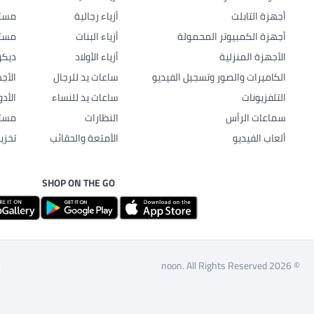
أجهزة التابلت
أزياء رجالية
مستل
أجهزة الكمبيوتر المحمولة
أزياء البنات
مستل
الأجهزة المنزلية
أزياء الأولاد
ديكو
الكاميرات والصور وتسجيل الفيديو
ساعات يد للرجال
الأج
التلفزيونات
ساعات يد للنساء
الأد
سماعات الرأس
النظارات
مستل
ألعاب الفيديو
الأمتعة والحقائب
تخزي
SHOP ON THE GO
© 2026 noon. All Rights Reserved