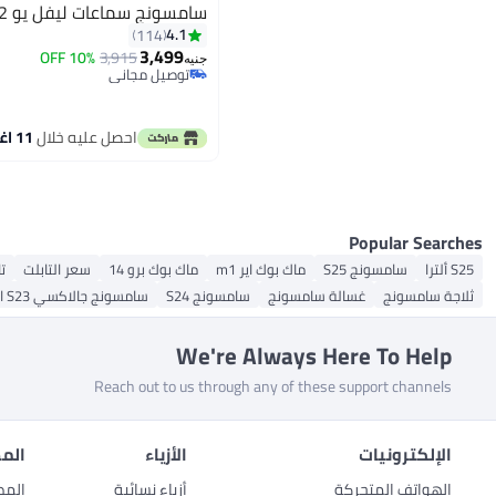
سامسونج سماعات ليفل يو 2 أسود
4.1
114
3,499
10% OFF
3,915
جنيه
توصيل مجاني
توصيل مجاني
احصل عليه خلال
11 اغسطس
Popular Searches
S25 ألترا
سامسونج S25
ماك بوك اير m1
ماك بوك برو 14
سعر التابلت
ت
ثلاجة سامسونج
غسالة سامسونج
سامسونج S24
سامسونج جالاكسي S23 الترا
We're Always Here To Help
Reach out to us through any of these support channels
الإلكترونيات
الأزياء
المط
الهواتف المتحركة
أزياء نسائية
المط