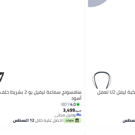
سامسونج سماعات رأس لاسلكية ليفل U2 تعمل
سامسونج سماعة ليفيل يو 2 بش
أسود
4.0
801
3,499
جنيه
توصيل مجاني
توصيل مجاني
احصل عليه خلال
12 اغسطس