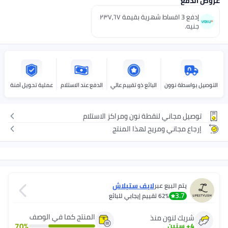
عروض الدفع
إدفع 3 اقساط شهرية بقيمة ٢٣٧٫٦٧
جنيه.
التوصيل بواسطة نوون
البائع ذو تقييم عالي
الدفع عند الاستلام
عملية تحويل آمنة
توصيل مجاني لنقطة نون ومراكز الاستلام
إرجاع مجاني ومريح لهذا المنتج
لايف ستيلاش
يتم البيع عبر
3.7
62%
تقييم إيجابي للبائع
المنتج كما في الوصف
شريك لنون منذ
70
%
4
+
سنين