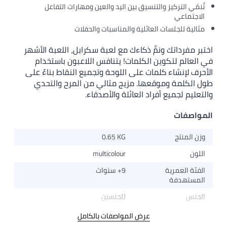
تُنمّي التركيز والتنسيق بين اليد والعين ومهارات التفاعل
الاجتماعي
مثالية للجلسات العائلية والمناسبات والحفلات
اختبر مفرداتك ونمِّ ذكاءك مع لعبة سكرابل، اللعبة الأشهر
في العالم لتكوين الكلمات! يتنافس اللاعبون باستخدام
الأحرف لإنشاء كلمات على اللوحة وتجميع النقاط بناءً على
طول الكلمة وموقعها. مزيج مثالي من المرح والتحدي
والتعليم لجميع أفراد العائلة والأصدقاء.
المواصفات
وزن المنتج
0.65 KG
اللون
multicolour
الفئة العمرية
9+ سنوات
المستهدفة
الجنس
للجنسين
عرض المواصفات بالكامل