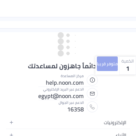
الكمية
متوفر قريبا
نحن دائماً جاهزون لمساعدتك
1
مركز المساعدة
help.noon.com
الدعم عبر البريد الإلكتروني
egypt@noon.com
الدعم عبر الجوال
16358
الإلكترونيات
الهواتف المتحركة
الأزياء