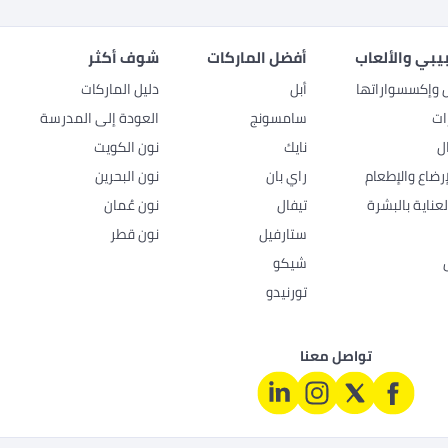
بيبي والألعاب
أفضل الماركات
شوف أكثر
ل وإكسسواراتها
أبل
دليل الماركات
ات
سامسونج
العودة إلى المدرسة
ل
نايك
نون الكويت
رضاع والإطعام
راي بان
نون البحرين
عناية بالبشرة
تيفال
نون عُمان
ستارفيل
نون قطر
شيكو
تورنيدو
تواصل معنا