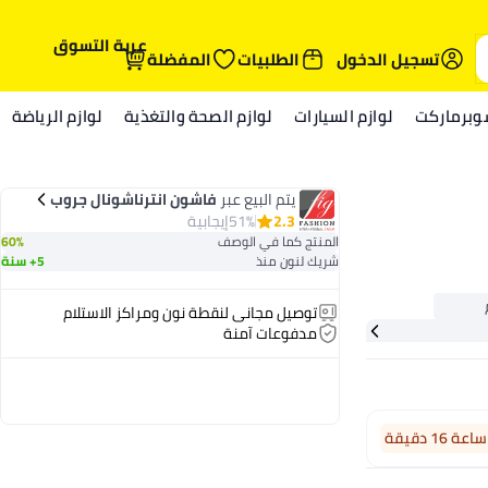
عربة التسوق
تسجيل الدخول
الطلبيات
المفضلة
وبرماركت
لوازم السيارات
لوازم الصحة والتغذية
لوازم الرياضة
يتم البيع عبر
فاشون انترناشونال جروب
2.3
51%
إيجابية
المنتج كما في الوصف
60%
شريك لنون منذ
5+ سنة
توصيل مجاني لنقطة نون ومراكز الاستلام
مدفوعات آمنة