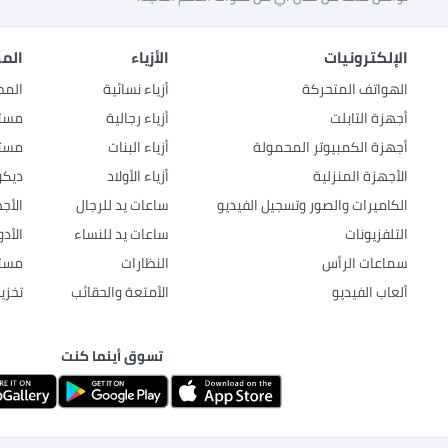
الإلكترونيات
الأزياء
المط
الهواتف المتحركة
أزياء نسائية
المط
أجهزة التابلت
أزياء رجالية
مستل
أجهزة الكمبيوتر المحمولة
أزياء البنات
مستل
الأجهزة المنزلية
أزياء الأولاد
ديكو
الكاميرات والصور وتسجيل الفيديو
ساعات يد للرجال
الأج
التلفزيونات
ساعات يد للنساء
الأد
سماعات الرأس
النظارات
مستل
ألعاب الفيديو
الأمتعة والحقائب
تخزي
تسوق أينما كنت