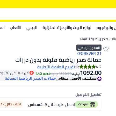
ل والبرفيوم
لوازم البيت والأجهزة المنزلية
البيبي
الألعاب
الس
لات صدر رياضية للنساء
الستور الرسمي
FOREVER 21
حمالة صدر رياضية ملونة بدون درزات
4.2
تقييم العلامة التجارية
1092.00
أقل سعر في 30 يوم
جنيه
جنيه
1820.00
خصم 40%
باقي 1 وحدات في المخزون
استكشف الأفضل مبيعًا
في
حمالات الصدر الرياضية النسائية
أقل سعر في 30 يوم
تفاصيل التوصيل
احصل عليه خلال
9 اغسطس
اطلب خلال 17 ساعة 16 دقيقة