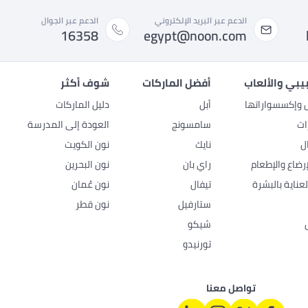
الدعم عبر البريد الإلكتروني
الدعم عبر الجوال
16358
egypt@noon.com
بيبي والألعاب
أفضل الماركات
شوف أكثر
ل وإكسسواراتها
أبل
دليل الماركات
ات
سامسونج
العودة إلى المدرسة
ل
نايك
نون الكويت
رضاع والإطعام
راي بان
نون البحرين
عناية بالبشرة
تيفال
نون عُمان
ستارفيل
نون قطر
شيكو
تورنيدو
تواصل معنا