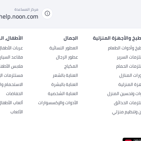
مركز المساعدة
help.noon.com
بخ والأجهزة المنزلية
الجمال
الأطفال، ال
بخ وأدوات الطعام
العطور النسائية
عربات الأطفا
زمات السرير
عطور الرجال
مقاعد السيار
زمات الحمام
المكياج
ملابس الأطفا
رات المنازل
العناية بالشعر
مستلزمات الإ
هزة المنزلية
العناية بالبشرة
الاستحمام وال
وات وتحسين المنزل
العناية الشخصية
الحفاضات
زمات الحدائق
الأدوات والإكسسوارات
ألعاب الأطفال
ن وتنظيم منزلي
الألعاب