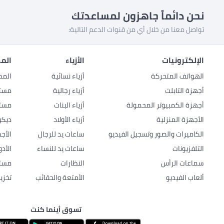
نحن دائماً جاهزون لمساعدتك
تواصل معنا من خلال أي من قنوات الدعم التالية:
الإلكترونيات
الأزياء
المط
الهواتف المتحركة
أزياء نسائية
المط
أجهزة التابلت
أزياء رجالية
مستل
أجهزة الكمبيوتر المحمولة
أزياء البنات
مستل
الأجهزة المنزلية
أزياء الأولاد
ديكو
الكاميرات والصور وتسجيل الفيديو
ساعات يد للرجال
الأج
التلفزيونات
ساعات يد للنساء
الأد
سماعات الرأس
النظارات
مستل
ألعاب الفيديو
الأمتعة والحقائب
تخزي
تسوق أينما كنت