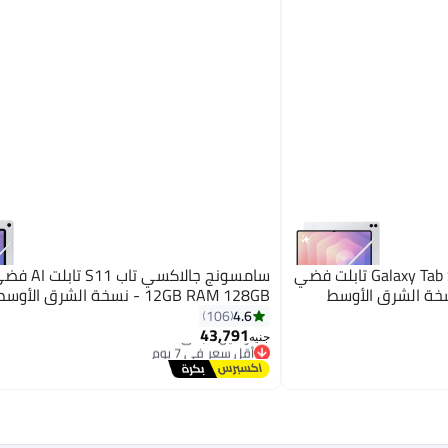
سامسونج جهاز Galaxy Tab S11 Ultra AI تابلت فضي
12GB RAM 128GB - نسخة الشرق الأوسط
4.6
106
43,791
جنيه
أقل سعر في 7 يوم
توصيل مجاني
أقل سعر في 7 يوم