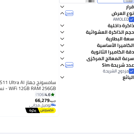
قرار
Full HD
نوع العرض
مسح
AMOLED
ذاكرة داخلية
256 جيجابايت
حجم الذاكرة العشوائية
128 جيجابايت
12 جيجابايت وأكثر
سعة البطارية
5000 مللي أمبير فأكثر
الكاميرا الأساسية
12 - 15.9 ميجابكسل
دقة الكاميرا الثانوية
12 ميجابكسل فأكثر
سرعة المعالج المركزي
1 جيجاهيرتز
عدد شريحة Sim
مسح
مزدوج الشريحة
البائع
اوريجينال ستورز
WiFi 12GB RAM 256GB - نسخة الشرق الأوسط
ايهاب جروب
4.6
106
66,279
جنيه
توصيل مجاني
توصيل مجاني