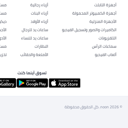
أجهزة التابلت
أزياء رجالية
مستل
أجهزة الكمبيوتر المحمولة
أزياء البنات
مستل
الأجهزة المنزلية
أزياء الأولاد
ديكو
الكاميرات والصور وتسجيل الفيديو
ساعات يد للرجال
الأج
التلفزيونات
ساعات يد للنساء
الأد
سماعات الرأس
النظارات
مستل
ألعاب الفيديو
الأمتعة والحقائب
تخزي
تسوق أينما كنت
© 2026 noon. كل الحقوق محفوظة