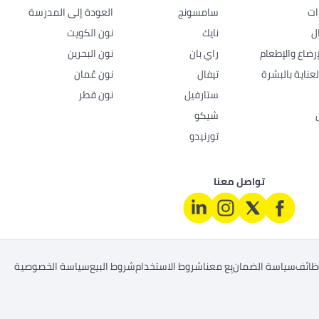
ات
سامسونج
العودة إلى المدرسة
ل
نايك
نون الكويت
رضاع والإطعام
راي بان
نون البحرين
عناية بالبشرة
تيفال
نون عُمان
ستارفيل
نون قطر
شيكو
تورنيدو
تواصل معنا
ظائف
سياسة الضمان
بِع معنا
شروط الاستخدام
شروط البيع
سياسة الخصوصية