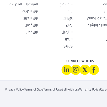
ات
سامسونج
العودة إلى المدرسة
ل
نايك
نون الكويت
رضاع والإطعام
راي بان
نون البحرين
عناية بالبشرة
تيفال
نون عُمان
ستارفيل
نون قطر
شيكو
تورنيدو
CONNECT WITH US
Privacy Policy
Terms of Sale
Terms of Use
Sell with us
Warranty Policy
Care