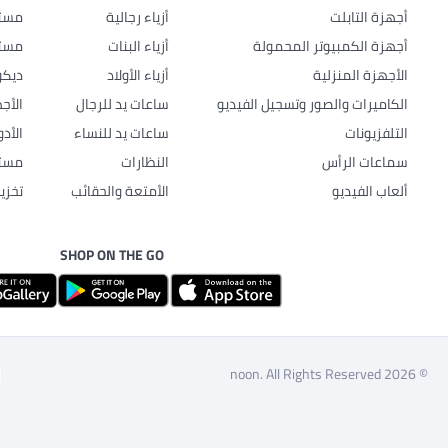
أجهزة التابلت
أزياء رجالية
مستل
أجهزة الكمبيوتر المحمولة
أزياء البنات
مستل
الأجهزة المنزلية
أزياء الأولاد
ديكو
الكاميرات والصور وتسجيل الفيديو
ساعات يد للرجال
الأج
التلفزيونات
ساعات يد للنساء
الأد
سماعات الرأس
النظارات
مستل
ألعاب الفيديو
الأمتعة والحقائب
تخزي
SHOP ON THE GO
© 2026 noon. All Rights Reserved