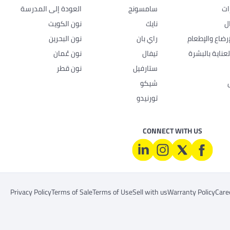
ات
سامسونج
العودة إلى المدرسة
ل
نايك
نون الكويت
رضاع والإطعام
راي بان
نون البحرين
عناية بالبشرة
تيفال
نون عُمان
ستارفيل
نون قطر
شيكو
تورنيدو
CONNECT WITH US
Privacy Policy
Terms of Sale
Terms of Use
Sell with us
Warranty Policy
Care