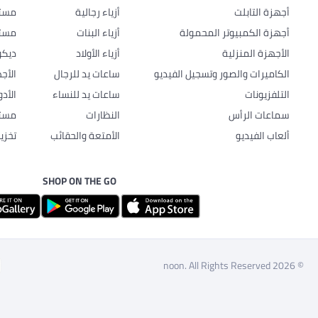
أجهزة التابلت
أزياء رجالية
مستل
أجهزة الكمبيوتر المحمولة
أزياء البنات
مستل
الأجهزة المنزلية
أزياء الأولاد
ديكو
الكاميرات والصور وتسجيل الفيديو
ساعات يد للرجال
الأج
التلفزيونات
ساعات يد للنساء
الأد
سماعات الرأس
النظارات
مستل
ألعاب الفيديو
الأمتعة والحقائب
تخزي
SHOP ON THE GO
© 2026 noon. All Rights Reserved