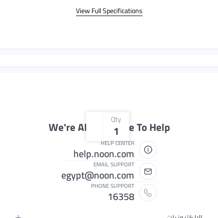
View Full Specifications
Qty
We're Always Here To Help
1
HELP CENTER
help.noon.com
EMAIL SUPPORT
egypt@noon.com
PHONE SUPPORT
16358
ات