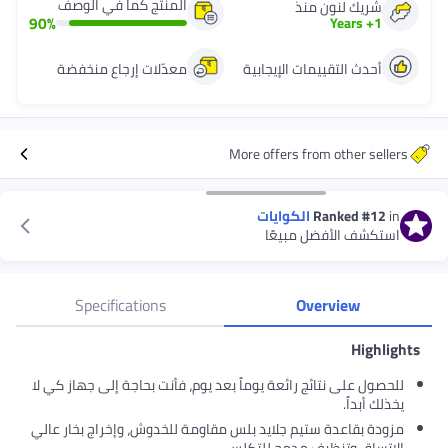
المنتج كما في الوصف
 لنون منذ
90
%
Year
التقييمات الإيجابية
معدّلات إرجاع منخفضة
More offers from othe
Ranke
الكوايات
الأفضل مبيعًا
Specifications
Overvie
لى نتائج رائعة يوماً بعد يوم، فأنت بحاجة إلى جهاز كي لا
ً.
اعدة ستيم جلايد بلس مقاومة للخدوش، وإخراج بخار عالي