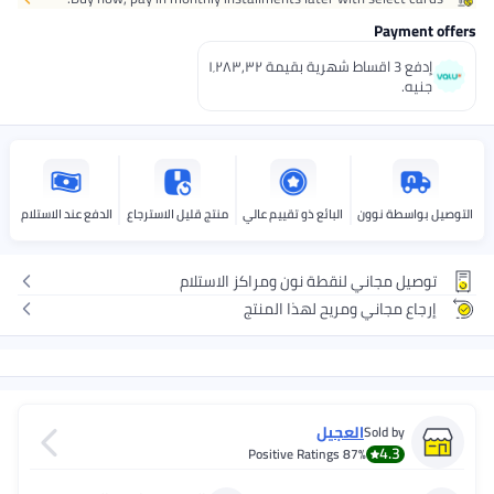
Pa
إدفع 3 اقساط شهرية بقيمة ١٬٢٨٣٫٣٢
 نوون
البائع ذو تقييم عالي
منتج قليل الاسترجاع
الدفع عند الاستلام
جاني لنقطة نون ومراكز الاستلام
جاني ومريح لهذا المنتج
العجيل
Sold 
4.
Positive Ratings
87%