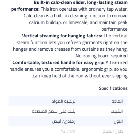
Built-in calc-clean slider, long-las
performance:
This iron operates with ordinary 
Calc-clean is a built-in cleaning function
calcium buildup, or limescale, and mai
per
Vertical steaming for hanging fabrics:
Th
steam function lets you refresh garments ri
hanger and remove creases from curtains as t
No ironing board
Comfortable, textured handle for easy grip:
A
handle ensures you a comfortable, ergonomic gr
can keep hold of the iron without ever
Spec
تركيبة المواد
يثبت على سطح المنضدة
رمادي/ أبيض
تج
12.7 cm