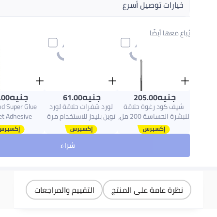
خيارات توصيل أسرع
احصل عليه
غدًا
يُباع معها أيضًا
اختر هذه الخيارات عند الدفع
جنيه
جنيه
جنيه
.00
61.00
205.00
شيف كود رغوة حلاقة
لورد شفرات حلاقة لورد
d Super Glue
للبشرة الحساسة 200 مل،
توين بليدز للاستخدام مرة
et Adhesive
غنية بالصبار وزيت شجرة
واحدة، 5 شفرات ثابتة
الشاي والجلسرين
شراء
والبابونج، تحمي وتنعش
نظرة عامة على المنتج
التقييم والمراجعات