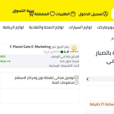
عربة التسوق
تسجيل الدخول
الطلبيات
المفضلة
وبرماركت
لوازم السيارات
لوازم الصحة والتغذية
لوازم الرياضة
م
يتم البيع عبر
Planet Gate E-Marketing
 200 مل، غنية بالصبار
4.6
90%
إيجابية
المنتج كما في الوصف
90%
مي
شريك لنون منذ
4+ سنة
أحدث التقييمات الإيجابية
توصيل مجاني لنقطة نون ومراكز الاستلام
مدفوعات آمنة