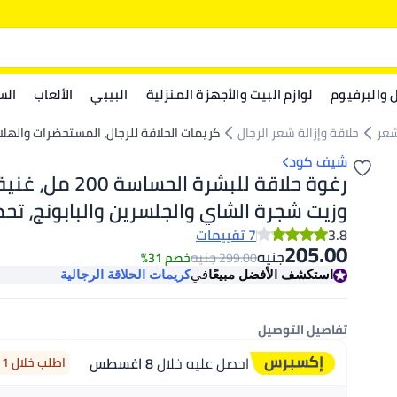
ل والبرفيوم
لوازم البيت والأجهزة المنزلية
البيبي
الألعاب
الس
شعر
حلاقة وإزالة شعر الرجال
كريمات الحلاقة للرجال، المستحضرات والهلا
شيف كود
رغوة حلاقة للبشرة الحساسة
وزيت شجرة الشاي والجلسرين والبابونج، تح
وتنعش
3.8
7 تقييمات
205.00
جنيه
جنيه
299.00
خصم 31%
استكشف الأفضل مبيعًا
في
كريمات الحلاقة الرجالية
تفاصيل التوصيل
احصل عليه خلال
8 اغسطس
اطلب خلال 1 ساعة 21 دقيقة