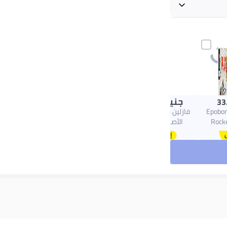
+ جنيه 20
جنيه
140.00
33
Epobon
فازلين بتروليوم جيلي
Rock
الأصلي، 100 مل