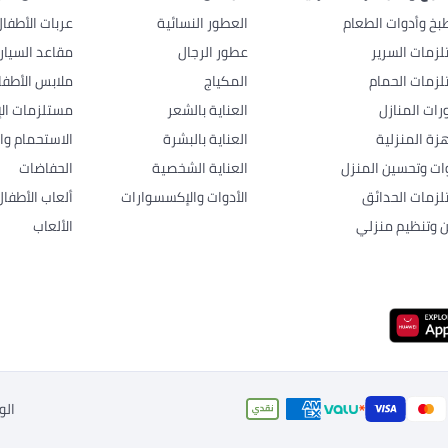
بخ وأدوات الطعام
العطور النسائية
عربات الأطفا
زمات السرير
عطور الرجال
مقاعد السيار
زمات الحمام
المكياج
ملابس الأطفا
رات المنازل
العناية بالشعر
مستلزمات الإ
هزة المنزلية
العناية بالبشرة
الاستحمام وال
وات وتحسين المنزل
العناية الشخصية
الحفاضات
زمات الحدائق
الأدوات والإكسسوارات
ألعاب الأطفال
ن وتنظيم منزلي
الألعاب
الو