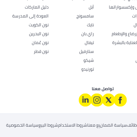
ل وإكسسواراتها
أبل
دليل الماركات
ات
سامسونج
العودة إلى المدرسة
ل
نايك
نون الكويت
رضاع والإطعام
راي بان
نون البحرين
عناية بالبشرة
تيفال
نون عُمان
ستارفيل
نون قطر
شيكو
تورنيدو
تواصل معنا
ظائف
سياسة الضمان
بِع معنا
شروط الاستخدام
شروط البيع
سياسة الخصوصية