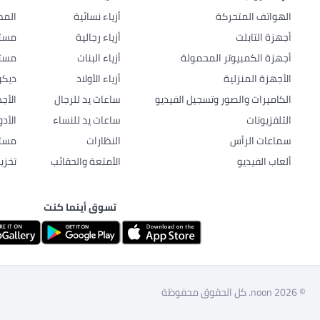
الهواتف المتحركة
أزياء نسائية
المط
أجهزة التابلت
أزياء رجالية
مستل
أجهزة الكمبيوتر المحمولة
أزياء البنات
مستل
الأجهزة المنزلية
أزياء الأولاد
ديكو
الكاميرات والصور وتسجيل الفيديو
ساعات يد للرجال
الأج
التلفزيونات
ساعات يد للنساء
الأد
سماعات الرأس
النظارات
مستل
ألعاب الفيديو
الأمتعة والحقائب
تخزي
تسوق أينما كنت
© 2026 noon. كل الحقوق محفوظة