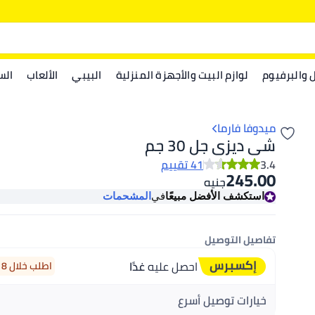
ل والبرفيوم
لوازم البيت والأجهزة المنزلية
البيبي
الألعاب
الس
ميدوفا فارما
شى ديزى جل 30 جم
3.4
41 تقييم
245.00
جنيه
استكشف الأفضل مبيعًا
في
المشحمات
تفاصيل التوصيل
احصل عليه
غدًا
اطلب خلال 8 ساعة 34 دقيقة
خيارات توصيل أسرع