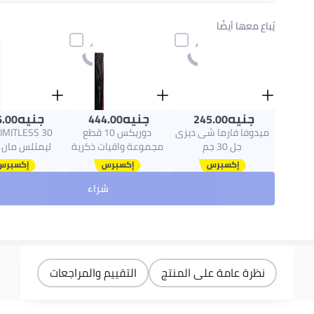
احصل عليه
اليوم
يُباع معها أيضًا
اختر هذه الخيارات عند الدفع
جنيه
جنيه
جنيه
.00
444.00
245.00
ميدوفا فارما شى ديزى
دوريكس 10 قطع
جل 30 جم
مجموعة واقيات ذكرية
ليمتلس مان
برفورماكس إنتنس
شراء
نظرة عامة على المنتج
التقييم والمراجعات