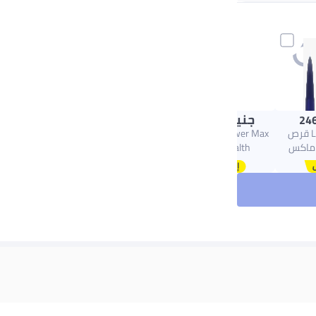
+ جنيه 32
جنيه
273.00
246
LIMITLESS 30 قرص
LIMITLESS Power Max
 ماكس
Men’s Health
Supplement – 30 Tablets