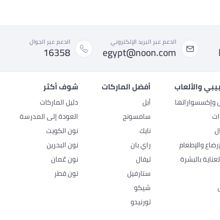
الدعم عبر البريد الإلكتروني
الدعم عبر الجوال
16358
egypt@noon.com
بيبي والألعاب
أفضل الماركات
شوف أكثر
ل وإكسسواراتها
أبل
دليل الماركات
ات
سامسونج
العودة إلى المدرسة
ل
نايك
نون الكويت
رضاع والإطعام
راي بان
نون البحرين
عناية بالبشرة
تيفال
نون عُمان
ستارفيل
نون قطر
شيكو
تورنيدو