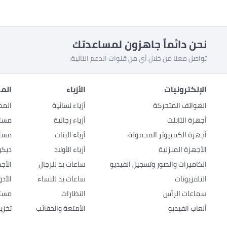
نحن دائماً جاهزون لمساعدتك
تواصل معنا من خلال أي من قنوات الدعم التالية:
الإلكترونيات
الأزياء
المط
الهواتف المتحركة
أزياء نسائية
المط
أجهزة التابلت
أزياء رجالية
مستل
أجهزة الكمبيوتر المحمولة
أزياء البنات
مستل
الأجهزة المنزلية
أزياء الأولاد
ديكو
الكاميرات والصور وتسجيل الفيديو
ساعات يد للرجال
الأج
التلفزيونات
ساعات يد للنساء
الأد
سماعات الرأس
النظارات
مستل
ألعاب الفيديو
الأمتعة والحقائب
تخزي