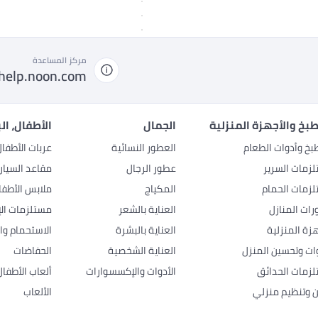
مركز المساعدة
help.noon.com
بخ والأجهزة المنزلية
الجمال
الأطفال، ال
بخ وأدوات الطعام
العطور النسائية
عربات الأطفا
زمات السرير
عطور الرجال
مقاعد السيار
زمات الحمام
المكياج
ملابس الأطفا
رات المنازل
العناية بالشعر
مستلزمات الإ
هزة المنزلية
العناية بالبشرة
الاستحمام وال
وات وتحسين المنزل
العناية الشخصية
الحفاضات
زمات الحدائق
الأدوات والإكسسوارات
ألعاب الأطفال
ن وتنظيم منزلي
الألعاب