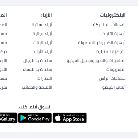
الإلكترونيات
الأزياء
المط
الهواتف المتحركة
أزياء نسائية
المط
أجهزة التابلت
أزياء رجالية
مستل
أجهزة الكمبيوتر المحمولة
أزياء البنات
مستل
الأجهزة المنزلية
أزياء الأولاد
ديكو
الكاميرات والصور وتسجيل الفيديو
ساعات يد للرجال
الأج
التلفزيونات
ساعات يد للنساء
الأد
سماعات الرأس
النظارات
مستل
ألعاب الفيديو
الأمتعة والحقائب
تخزي
تسوق أينما كنت