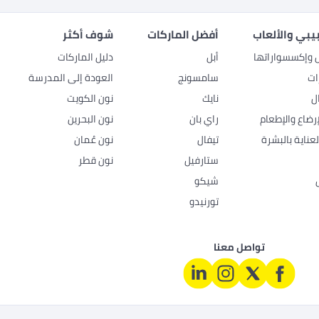
بيبي والألعاب
أفضل الماركات
شوف أكثر
ل وإكسسواراتها
أبل
دليل الماركات
ات
سامسونج
العودة إلى المدرسة
ل
نايك
نون الكويت
رضاع والإطعام
راي بان
نون البحرين
عناية بالبشرة
تيفال
نون عُمان
ستارفيل
نون قطر
شيكو
تورنيدو
تواصل معنا