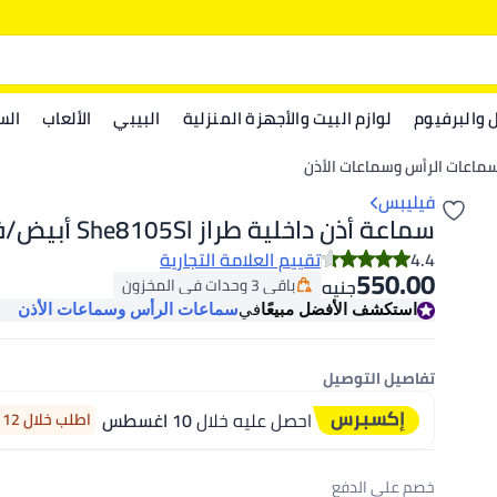
ل والبرفيوم
لوازم البيت والأجهزة المنزلية
البيبي
الألعاب
الس
ماعات الرأس وسماعات الأذن
فيليبس
سماعة أذن داخلية طراز She8105Sl أبيض/فضي
4.4
تقييم العلامة التجارية
550.00
باقي 3 وحدات في المخزون
جنيه
باقي 3 وحدات في المخزون
استكشف الأفضل مبيعًا
في
سماعات الرأس وسماعات الأذن
تفاصيل التوصيل
احصل عليه خلال
10 اغسطس
اطلب خلال 12 ساعة 12 دقيقة
خصم على الدفع