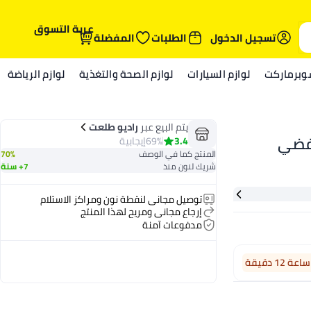
عربة التسوق
تسجيل الدخول
الطلبات
المفضلة
وبرماركت
لوازم السيارات
لوازم الصحة والتغذية
لوازم الرياضة
يتم البيع عبر
راديو طلعت
3.4
69%
إيجابية
المنتج كما في الوصف
70%
شريك لنون منذ
7+ سنة
توصيل مجاني لنقطة نون ومراكز الاستلام
إرجاع مجاني ومريح لهذا المنتج
مدفوعات آمنة