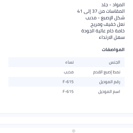
المواد - جلد
المقاسات من 37 إلى 41
شكل الإصبع - مدبب
نعل خفيف ومريح
خامة خام عالية الجودة
سهل الارتداء
المواصفات
الجنس
نساء
نمط إصبع القدم
مدبب
رقم الموديل
F-615
اسم الموديل
F-615