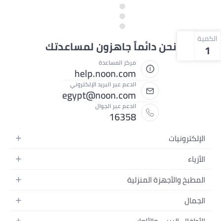
الكمية
نحن دائماً جاهزون لمساعدتك
1
مركز المساعدة
help.noon.com
الدعم عبر البريد الإلكتروني
egypt@noon.com
الدعم عبر الجوال
16358
الإلكترونيات
الهواتف المتحركة
الأزياء
أجهزة التابلت
أزياء نسائية
المطبخ والأجهزة المنزلية
أجهزة الكمبيوتر المحمولة
أزياء رجالية
المطبخ وأدوات الطعام
الأجهزة المنزلية
الجمال
أزياء البنات
مستلزمات السرير
الكاميرات والصور وتسجيل الفيديو
العطور النسائية
أزياء الأولاد