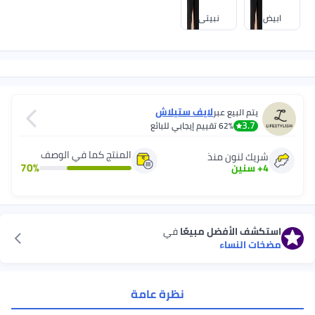
ابيض
نبيتي
لايف ستيلاش
يتم البيع عبر
3.7
62%
تقييم إيجابي للبائع
المنتج كما في الوصف
شريك لنون منذ
70
%
4
+
سنين
استكشف الأفضل مبيعًا
في
مضخات النساء
نظرة عامة