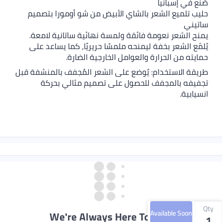
صُنع في إسبانيا
حليب تلميع الشعر بالشاي الأبيض من شو أومورا بتصميم
ساتيني
يمنح الشعر نعومة فائقة ولمسة نهائية ساتانية لامعة.
يُلمّع الشعر بخفة ليمنحه ملمسًا حريريًا، كما يساعد على
حمايته من الحرارة والعوامل الخارجية الضارة.
طريقة الاستخدام: يُوضع على الشعر المُجفف بالمنشفة قبل
تجفيفه بالمجفف للحصول على تصميم مثالي بحركة
انسيابية.
Qty
Available Soon
We're Always Here To Help
1