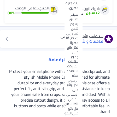
200 جنيه
مصري.
المنتج كما في الوصف
شريك لنون منذ
80
%
2
+
سنين
سيتم
تطبيق
رسوم
شحن
تصل إلى
ستكشف الأفضل مبيعًا
في
25 جنيهًا
لحافظات والأغطية
مصريًا
لكل بائع
على
جميع
نظرة عامة
منتجات
الماركت.
Protect your smartphone with our sleek, shockproof,
ستعتمد
هذه
stylish Mobile Phone Case! Designed for ulti
الرسوم
durability and everyday protection, this case offe
لكل بائع
perfect fit, anti-slip grip, and impact resistance to 
على
your phone safe from drops, scratches, and dust. Wi
الإجمالي
الفرعي
precise cutout design, it provides easy access to
للطلب من
buttons and ports while ensuring a comfortable fee
كل بائع
h
على النحو