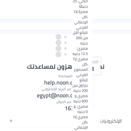
التالي: 25
جنيهًا
مصريًا إذا
كان
الإجمالي
الفرعي
للبائع أقل
من 200
جنيه
مصري؛
12.5 جنيه
مصري إذا
الكمية
كان
نحن دائماً جاهزون لمساعدتك
1
المجموع
الفرعي
مركز المساعدة
للبائع
help.noon.com
يتراوح بين
الدعم عبر البريد الإلكتروني
200 جنيه
egypt@noon.com
مصري و
600 جنيه
الدعم عبر الجوال
مصري؛ و
16358
0 جنيه
مصري إذا
كترونيات
كان
الإجمالي