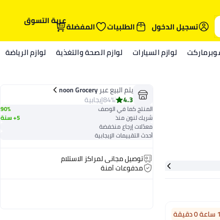
عربة التسوق
تسجيل الدخول
الطلبيات
المفضلة
وبرماركت
لوازم السيارات
لوازم الصحة والتغذية
لوازم الرياضة
يتم البيع عبر
noon Grocery
4.3
84%
إيجابية
المنتج كما في الوصف
90%
شريك لنون منذ
5+ سنة
معدّلات إرجاع منخفضة
أحدث التقييمات الإيجابية
توصيل مجاني لمراكز الاستلام
مدفوعات آمنة