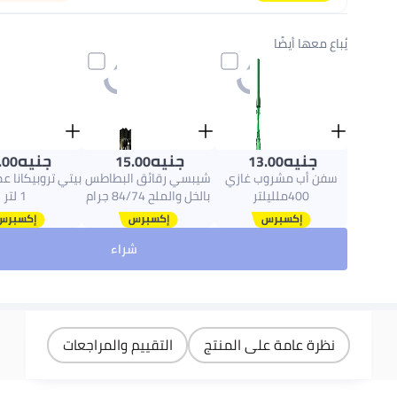
يُباع معها أيضًا
جنيه
جنيه
جنيه
.00
15.00
13.00
سفن أب مشروب غازي
شيبسي رقائق البطاطس
بيتي تروبيكانا ع
400ملليلتر
بالخل والملح 84/74 جرام
1 لتر
شراء
نظرة عامة على المنتج
التقييم والمراجعات