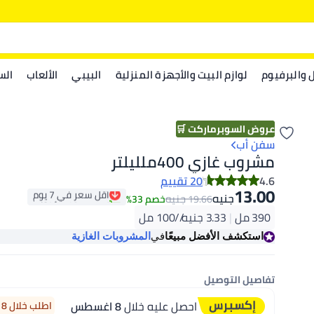
ل والبرفيوم
لوازم البيت والأجهزة المنزلية
البيبي
الألعاب
الس
عروض السوبرماركت 🛒
سفن أب
مشروب غازي 400ملليلتر
4.6
20 تقييم
13.00
أقل سعر في 7 يوم
جنيه
جنيه
19.66
خصم 33%
تم بيع +10 مؤخرًا
أقل سعر في 7 يوم
390 مل
|
3.33 جنيه/⁨/100 مل⁩
استكشف الأفضل مبيعًا
في
المشروبات الغازية
تفاصيل التوصيل
احصل عليه خلال
8 اغسطس
اطلب خلال 18 ساعة 0 دقيقة