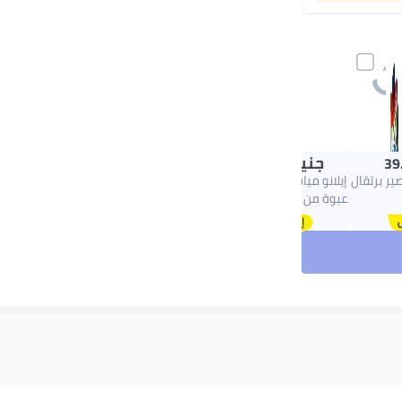
جنيه
106.00
39
صير برتقال
إيلانو مياه شرب طبيعية -
عبوة من 6 قطع سعة 1.5
لتر