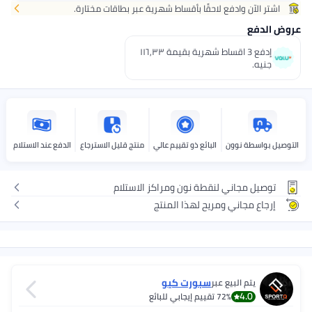
اشتر الآن وادفع لاحقًا بأقساط شهرية عبر بطاقات مختارة.
حصل عليه
غدًا
+ جنيه 20
روض الدفع
اختر هذه الخيارات عند الدفع
إدفع 3 اقساط شهرية بقيمة ١١٦٫٣٣
جنيه.
لتوصيل بواسطة نوون
البائع ذو تقييم عالي
منتج قليل الاسترجاع
الدفع عند الاستلام
توصيل مجاني لنقطة نون ومراكز الاستلام
إرجاع مجاني ومريح لهذا المنتج
سبورت كيو
يتم البيع عبر
4.0
72%
تقييم إيجابي للبائع