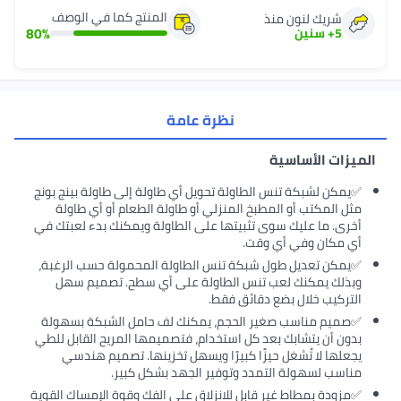
المنتج كما في الوصف
شريك لنون منذ
80
%
5
+
سنين
نظرة عامة
الميزات الأساسية
✅يمكن لشبكة تنس الطاولة تحويل أي طاولة إلى طاولة بينج بونج
مثل المكتب أو المطبخ المنزلي أو طاولة الطعام أو أي طاولة
أخرى. ما عليك سوى تثبيتها على الطاولة ويمكنك بدء لعبتك في
أي مكان وفي أي وقت.
✅يمكن تعديل طول شبكة تنس الطاولة المحمولة حسب الرغبة،
وبذلك يمكنك لعب تنس الطاولة على أي سطح. تصميم سهل
التركيب خلال بضع دقائق فقط.
✅صميم مناسب صغير الحجم، يمكنك لف حامل الشبكة بسهولة
بدون أن يتشابك بعد كل استخدام، فتصميمها المريح القابل للطي
يجعلها لا تُشغل حيزًا كبيرًا ويسهل تخزينها. تصميم هندسي
مناسب لسهولة التمدد وتوفير الجهد بشكل كبير.
✅مزودة بمطاط غير قابل للانزلاق على الفك وقوة الإمساك القوية