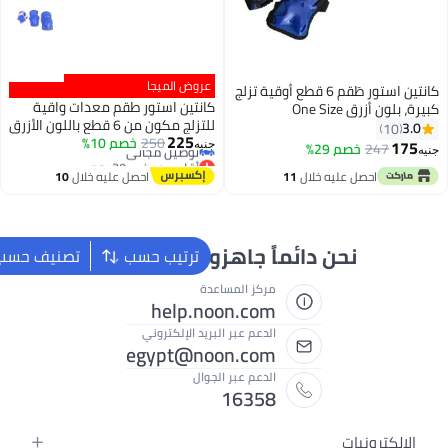
عروض الميجا
كانتين استور طقم معدات واقية
للتزلج مكون من 6 قطع باللون الأزرق
أقل سعر في 30 يوم
225
One Size
250
خصم 10%
جنيه
توصيل مجاني
أقل سعر في 30 يوم
احصل عليه خلال
10
اغسطس
زون لمساعدتك
ترتيب حسب
تصنيف حسب
عدة
help.no
لبريد الإلكتروني
egypt@noo
لجوال