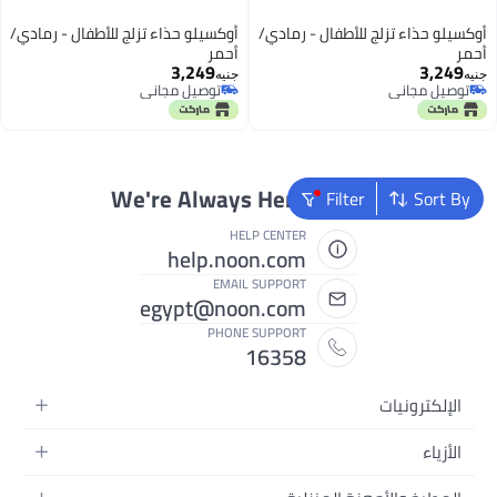
أوكسيلو حذاء تزلج للأطفال - رمادي/
أوكسيلو حذاء تزلج للأطفال - رمادي/
أحمر
أحمر
3,249
3,249
جنيه
جنيه
توصيل مجاني
توصيل مجاني
توصيل مجاني
توصيل مجاني
We're Always Here To Help
Filter
Sort By
HELP CENTER
help.noon.com
EMAIL SUPPORT
egypt@noon.com
PHONE SUPPORT
16358
الإلكترونيات
الهواتف المتحركة
الأزياء
أجهزة التابلت
أزياء نسائية