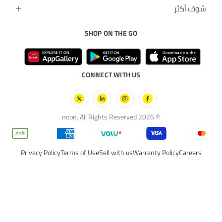
SHOP ON
CONNECT 
Privacy Policy
Terms of Use
Sell 