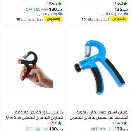
4.3
18
130
76% OFF
555
جنيه
توصيل مجاني
توصيل مجاني
احصل عليه خلال
10
اغسطس
كانتين استور مقبض مقاومة
لتمارين اليد قابل للتعديل One Size
5.0
1
130
35% OFF
200
جنيه