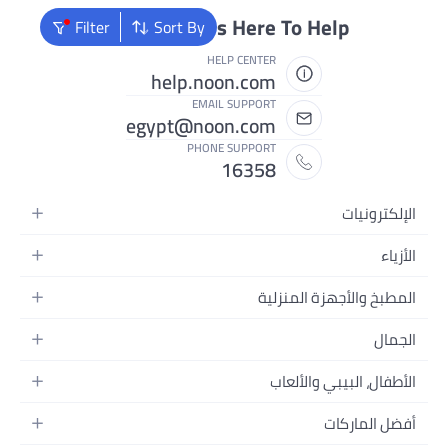
We're Always 
Filter
Sort By
HEL
help.noo
EMAIL
egypt@noo
PHONE 