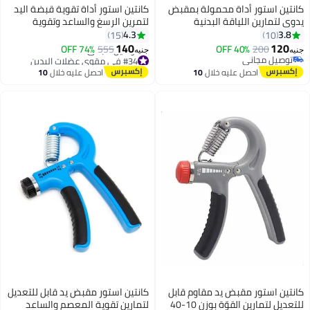
كانتين استور أداة تقوية قبضة اليد
لتمرين الرسغ والساعد وتقوية
العضلات
4.3
15
140
74% OFF
555
جنيه
#34 في مقوي عضلات اليدين
توصيل مجاني
احصل عليه خلال
10
#34 في مقوي عضلات اليدين
اغسطس
كانتين استور مقبض يد قابل للتعديل
لتمارين تقوية المعصم والساعد