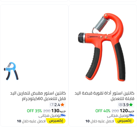
اغسطس
كانتين استور مقبض لتمارين اليد
قابل للتعديل 60كيلوجرام
2.4
7
130
35% OFF
200
جنيه
توصيل مجاني
توصيل مجاني
احصل عليه خلال
10
اغسطس